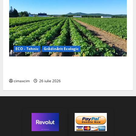
ECO - Tehnic
Grădinărit Ecologic
Agricultura Viitorului: Tranziția Ecologică bazată pe
Tehnologie, nu pe Chimicale
cimaxcim
26 iulie 2026