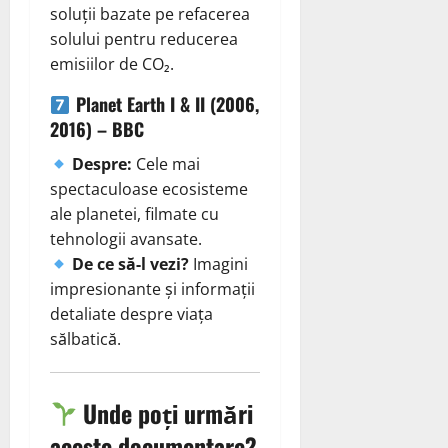
soluții bazate pe refacerea
solului pentru reducerea
emisiilor de CO₂.
Planet Earth I & II (2006,
2016) – BBC
Despre:
Cele mai
spectaculoase ecosisteme
ale planetei, filmate cu
tehnologii avansate.
De ce să-l vezi?
Imagini
impresionante și informații
detaliate despre viața
sălbatică.
Unde poți urmări
aceste documentare?