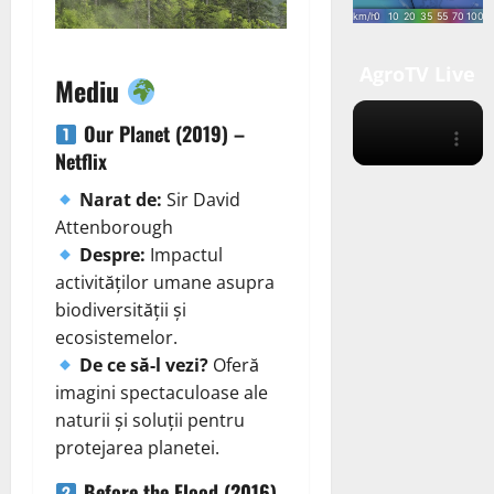
AgroTV Live
Mediu
Our Planet (2019) –
Netflix
Narat de:
Sir David
Attenborough
Despre:
Impactul
activităților umane asupra
biodiversității și
ecosistemelor.
De ce să-l vezi?
Oferă
imagini spectaculoase ale
naturii și soluții pentru
protejarea planetei.
Before the Flood (2016)