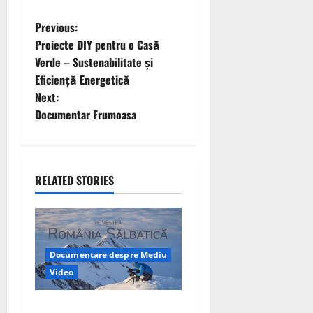
P
Previous:
Proiecte DIY pentru o Casă
o
Verde – Sustenabilitate și
Eficiență Energetică
s
Next:
t
Documentar Frumoasa
n
a
RELATED STORIES
v
i
Documentare despre Mediu
g
Video
a
Povestea România