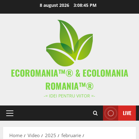
Skip
8 august 2026
3:08:46 PM
to
content
ECOROMANIA™® & ECOLOMANIA
ROMANIA™®
-= IDEI PENTRU VIITOR =-
LIVE
Primary
Menu
Home
Video
2025
februarie