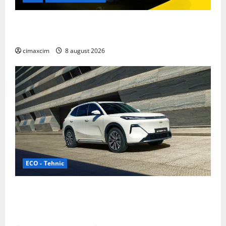
Nissan NX7: SUV-ul electrificat accesibil care extinde
gama Nissan în China
cimaxcim
8 august 2026
ECO - Tehnic
Geely lansează „Thunder”, unul dintre cele mai
compacte și eficiente sisteme de acționare electrică
din lume