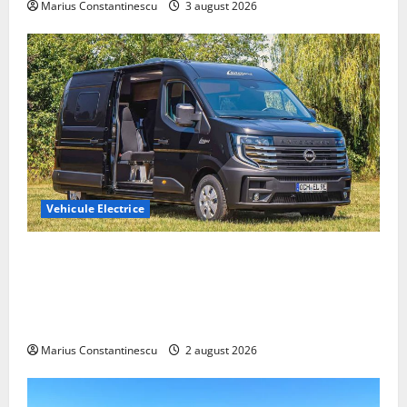
Marius Constantinescu
3 august 2026
Vehicule Electrice
Interstar‑e Relax: Nissan și Eifelland au creat o
rulotă electrică care folosește bateria de 87 kWh nu
doar pentru tracțiune, ci și pentru încălzire complet
off‑grid
Marius Constantinescu
2 august 2026