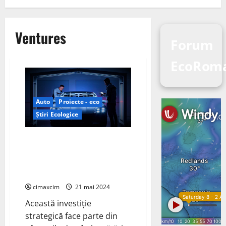
Ventures
Forum
EcoRoma
Auto
Proiecte - eco
Știri Ecologice
Porsche Ventures a investit în
compania South 8 Technologies,
un inovator în baterii cu litiu-
ion
cimaxcim
21 mai 2024
Această investiție
strategică face parte din