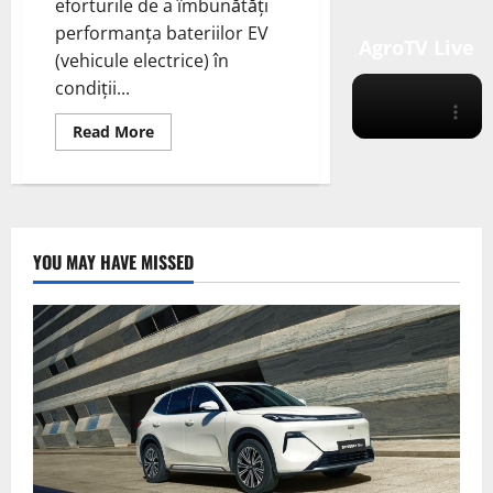
eforturile de a îmbunătăți
performanța bateriilor EV
AgroTV Live
(vehicule electrice) în
condiții...
Read
Read More
more
about
Porsche
Ventures
a
investit
în
compania
YOU MAY HAVE MISSED
South
8
Technologies,
un
inovator
în
baterii
cu
litiu-
ion