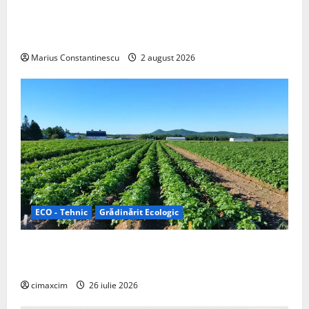
rulotă electrică care folosește bateria de 87 kWh nu
doar pentru tracțiune, ci și pentru încălzire complet
off‑grid
Marius Constantinescu
2 august 2026
ECO - Tehnic
Grădinărit Ecologic
Agricultura Viitorului: Tranziția Ecologică bazată pe
Tehnologie, nu pe Chimicale
cimaxcim
26 iulie 2026