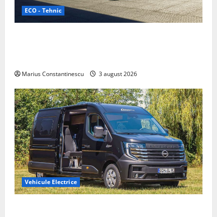
ECO - Tehnic
Geely lansează „Thunder”, unul dintre cele mai
compacte și eficiente sisteme de acționare electrică
din lume
Marius Constantinescu
3 august 2026
Vehicule Electrice
Interstar‑e Relax: Nissan și Eifelland au creat o