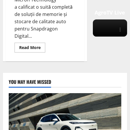
a calificat o suită completă
AgroTV Live
de soluții de memorie și
stocare de calitate auto
pentru Snapdragon
Digital...
Read
Read More
more
about
Snapdragon
Digital
Chassis
de
la
Qualcomm
YOU MAY HAVE MISSED
Technologies
Inc.,
un
set
cuprinzător
de
platforme
conectate
la
cloud
concepute
pentru