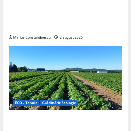
Interstar‑e Relax: Nissan și Eifelland au creat o
rulotă electrică care folosește bateria de 87 kWh nu
doar pentru tracțiune, ci și pentru încălzire complet
off‑grid
Marius Constantinescu
2 august 2026
ECO - Tehnic
Grădinărit Ecologic
Agricultura Viitorului: Tranziția Ecologică bazată pe
Tehnologie, nu pe Chimicale