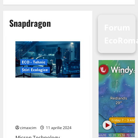
Snapdragon
Forum
EcoRom
ECO - Tehnic
Știri Ecologice
Snapdragon Digital Chassis de
la Qualcomm Technologies Inc.,
un set cuprinzător de
platforme conectate la cloud
concepute pentru a alimenta
servicii auto inteligente,
cimaxcim
11 aprilie 2024
Micron Technology