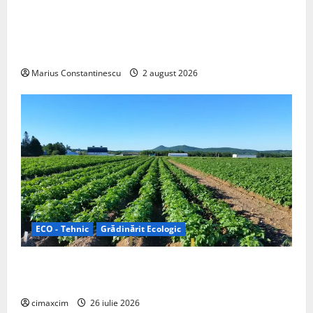
Interstar‑e Relax: Nissan și Eifelland au creat o
rulotă electrică care folosește bateria de 87 kWh nu
doar pentru tracțiune, ci și pentru încălzire complet
off‑grid
Marius Constantinescu
2 august 2026
ECO - Tehnic
Grădinărit Ecologic
Agricultura Viitorului: Tranziția Ecologică bazată pe
Tehnologie, nu pe Chimicale
cimaxcim
26 iulie 2026