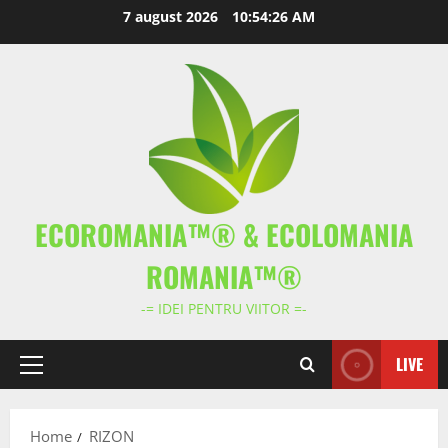
Skip
7 august 2026
10:54:27 AM
to
content
ECOROMANIA™® & ECOLOMANIA
ROMANIA™®
-= IDEI PENTRU VIITOR =-
LIVE
Primary
Menu
Home
RIZON