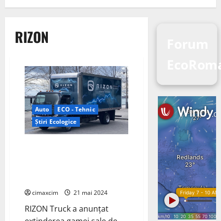
RIZON
Forum
EcoRom
Auto
ECO - Tehnic
Știri Ecologice
RIZON Truck a anunțat
extinderea gamei sale de
vehicule electrice cu două
modele noi, e18Mx și e18Lx
cimaxcim
21 mai 2024
RIZON Truck a anunțat