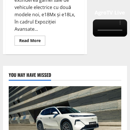
extinderea gamei sale de
vehicule electrice cu două
AgroTV Live
modele noi, e18Mx și e18Lx,
în cadrul Expoziției
Avansate...
Read
Read More
more
about
RIZON
Truck
a
anunțat
extinderea
gamei
YOU MAY HAVE MISSED
sale
de
vehicule
electrice
cu
două
modele
noi,
e18Mx
și
e18Lx