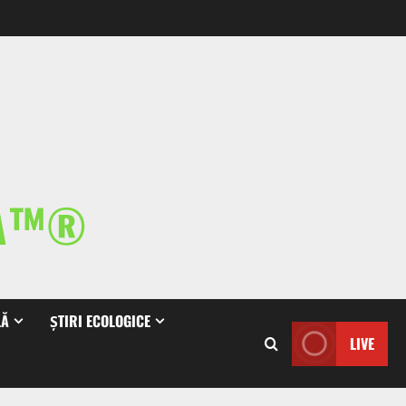
IA™®
LĂ
ȘTIRI ECOLOGICE
LIVE