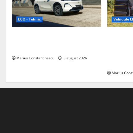
ECO - Tehnic
Vehicule El
Geely lansează „Thunder”, unul dintre
Interstar‑e 
cele mai compacte și eficiente sisteme
creat o rul
de acționare electrică din lume
bateria de 
tracțiune, c
Marius Constantinescu
3 august 2026
off‑grid
Marius Cons