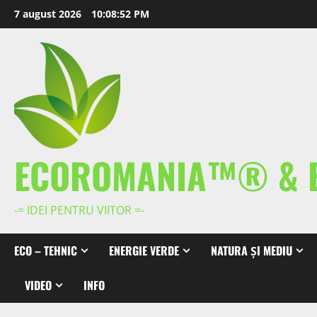
Skip
7 august 2026
10:08:53 PM
to
content
ECOROMANIA™® & 
-= IDEI PENTRU VIITOR =-
ECO – TEHNIC
ENERGIE VERDE
NATURA ȘI MEDIU
VIDEO
INFO