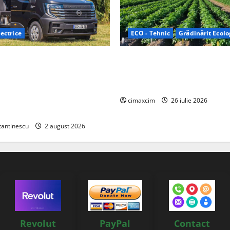
ectrice
ECO - Tehnic
Grădinărit Ecolo
Relax: Nissan și Eifelland au
Agricultura Viitorului: Tranzi
otă electrică care folosește
Ecologică bazată pe Tehnolog
87 kWh nu doar pentru
Chimicale
i și pentru încălzire complet
cimaxcim
26 iulie 2026
tantinescu
2 august 2026
Revolut
PayPal
Contact