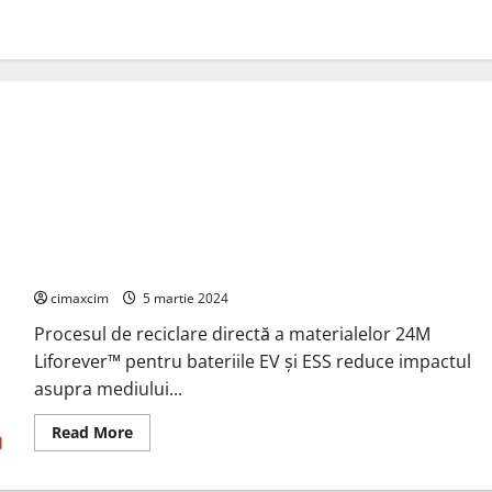
24M introduce un proces de reciclare directă a materialelor
pentru bateriile semisolide Li-ion
cimaxcim
5 martie 2024
Procesul de reciclare directă a materialelor 24M
Liforever™ pentru bateriile EV și ESS reduce impactul
asupra mediului...
Read
Read More
more
about
24M