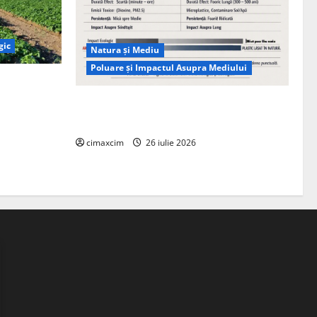
gic
Natura și Mediu
Poluare și Impactul Asupra Mediului
ția
ie, nu pe
Managementul deșeurilor în România:
probleme reale, soluții și tehnologii noi
cimaxcim
26 iulie 2026