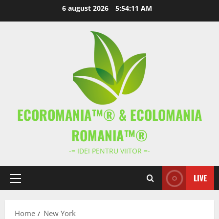
Skip
6 august 2026
5:54:11 AM
to
content
ECOROMANIA™® & ECOLOMANIA
ROMANIA™®
-= IDEI PENTRU VIITOR =-
LIVE
Primary
Menu
Home
New York