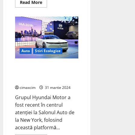
Read
Read More
more
about
Polestar
4
face
senzație
la
Salonul
Auto
de
la
Auto
Știri Ecologice
New
York!
Grupul Hyundai Motor a fost
recent în centrul atenției la
Salonul Auto de la New York
cimaxcim
31 martie 2024
Grupul Hyundai Motor a
fost recent în centrul
atenției la Salonul Auto de
la New York, folosind
această platformă...