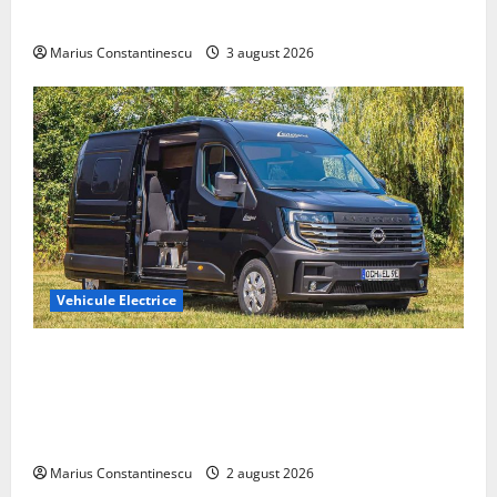
din lume
Marius Constantinescu
3 august 2026
Vehicule Electrice
Interstar‑e Relax: Nissan și Eifelland au creat o
rulotă electrică care folosește bateria de 87 kWh nu
doar pentru tracțiune, ci și pentru încălzire complet
off‑grid
Marius Constantinescu
2 august 2026