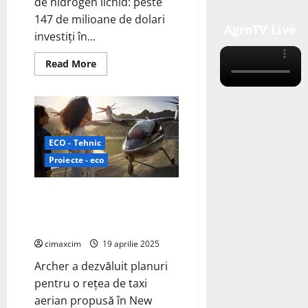
de hidrogen lichid: peste
147 de milioane de dolari
AgroTV Live
investiți în...
Read
Read More
more
about
NASA
își
consolidează
infrastructura
energetică
bazată
ECO - Tehnic
pe
hidrogen
Proiecte - eco
Archer și United sunt parteneri
pentru rețeaua de taxi aerian
electric propusă din NYC
cimaxcim
19 aprilie 2025
Archer a dezvăluit planuri
pentru o rețea de taxi
aerian propusă în New