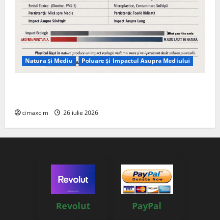
Natura și Mediu
Poluare și Impactul Asupra Mediului
Managementul deșeurilor în România: probleme
reale, soluții și tehnologii noi
cimaxcim
26 iulie 2026
Revolut
PayPal