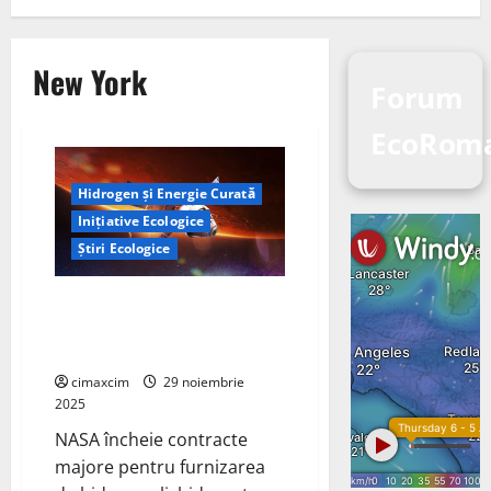
New York
Forum
EcoRoma
Hidrogen și Energie Curată
Inițiative Ecologice
Știri Ecologice
NASA își consolidează
infrastructura energetică
bazată pe hidrogen
cimaxcim
29 noiembrie
2025
NASA încheie contracte
majore pentru furnizarea