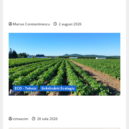
rulotă electrică care folosește bateria de 87 kWh nu
doar pentru tracțiune, ci și pentru încălzire complet
off‑grid
Marius Constantinescu
2 august 2026
ECO - Tehnic
Grădinărit Ecologic
Agricultura Viitorului: Tranziția Ecologică bazată pe
Tehnologie, nu pe Chimicale
cimaxcim
26 iulie 2026