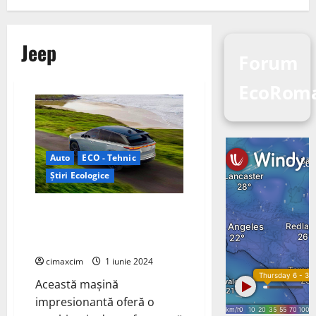
Jeep
Forum
EcoRom
Auto
ECO - Tehnic
Știri Ecologice
Jeep tocmai a dezvăluit primul
său SUV electric global, 2024
Jeep Wagoneer S
cimaxcim
1 iunie 2024
Această mașină
impresionantă oferă o