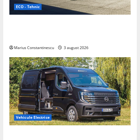
ECO - Tehnic
Geely lansează „Thunder”, unul dintre cele mai
compacte și eficiente sisteme de acționare electrică
din lume
Marius Constantinescu
3 august 2026
Vehicule Electrice
Interstar‑e Relax: Nissan și Eifelland au creat o