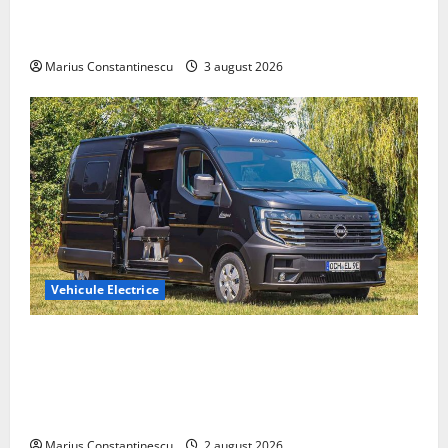
compacte și eficiente sisteme de acționare electrică
din lume
Marius Constantinescu
3 august 2026
Vehicule Electrice
Interstar‑e Relax: Nissan și Eifelland au creat o
rulotă electrică care folosește bateria de 87 kWh nu
doar pentru tracțiune, ci și pentru încălzire complet
off‑grid
Marius Constantinescu
2 august 2026