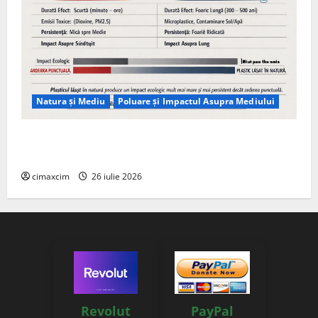
Natura și Mediu
Poluare și Impactul Asupra Mediului
Managementul deșeurilor în România: probleme
reale, soluții și tehnologii noi
cimaxcim
26 iulie 2026
Revolut
PayPal