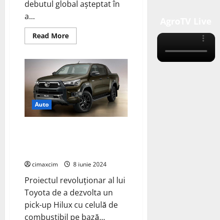
debutul global așteptat în
a...
AgroTV Live
Read
Read More
more
about
Toyota
Hilux
2025:
Hibrid
și
electric
pentru
o
Auto
nouă
eră
a
Toyota Hilux cu Celulă de
pickup-
urilor
Combustibil pe Bază de
Hidrogen
cimaxcim
8 iunie 2024
Proiectul revoluționar al lui
Toyota de a dezvolta un
pick-up Hilux cu celulă de
combustibil pe bază...