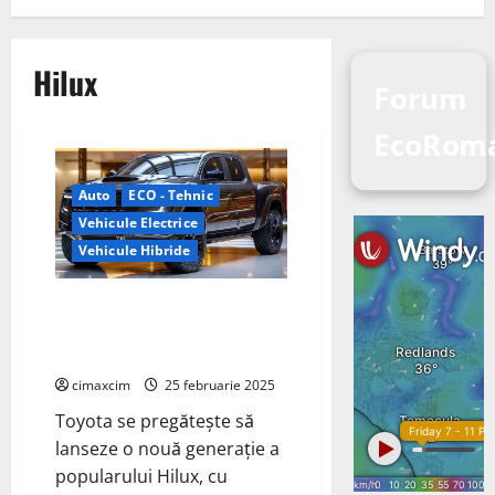
Hilux
Forum
EcoRoma
Auto
ECO - Tehnic
Vehicule Electrice
Vehicule Hibride
Toyota Hilux 2025: Hibrid și
electric pentru o nouă eră a
pickup-urilor
cimaxcim
25 februarie 2025
Toyota se pregătește să
lanseze o nouă generație a
popularului Hilux, cu