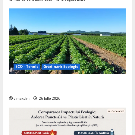
ECO - Tehnic
Grădinărit Ecologic
Agricultura Viitorului: Tranziția Ecologică bazată pe
Tehnologie, nu pe Chimicale
cimaxcim
26 iulie 2026