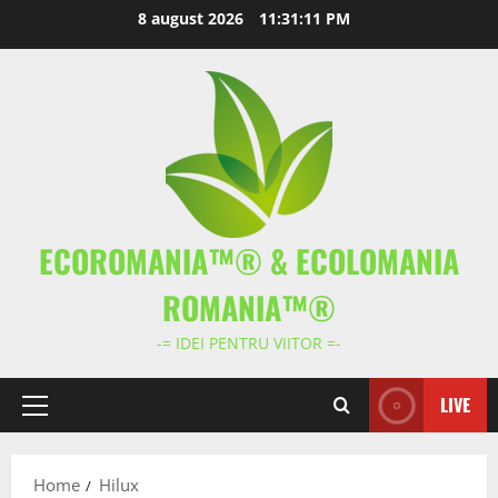
Skip
8 august 2026
11:31:12 PM
to
content
ECOROMANIA™® & ECOLOMANIA
ROMANIA™®
-= IDEI PENTRU VIITOR =-
LIVE
Primary
Menu
Home
Hilux