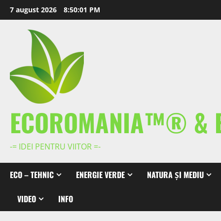
Skip
7 august 2026
8:50:01 PM
to
content
ECOROMANIA™® & 
-= IDEI PENTRU VIITOR =-
ECO – TEHNIC
ENERGIE VERDE
NATURA ȘI MEDIU
VIDEO
INFO