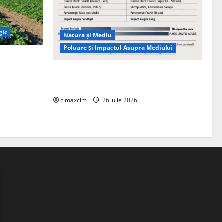
gic
Natura și Mediu
Poluare și Impactul Asupra Mediului
ția
ie, nu pe
Managementul deșeurilor în România:
probleme reale, soluții și tehnologii noi
cimaxcim
26 iulie 2026