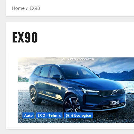
Home
EX90
EX90
Auto
ECO - Tehnic
Știri Ecologice