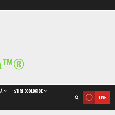
IA™®
LĂ
ȘTIRI ECOLOGICE
LIVE