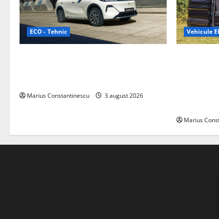
ECO - Tehnic
Vehicule El
Geely lansează „Thunder”, unul dintre
Interstar‑e 
cele mai compacte și eficiente sisteme
creat o rul
de acționare electrică din lume
bateria de 
tracțiune, c
Marius Constantinescu
3 august 2026
off‑grid
Marius Cons