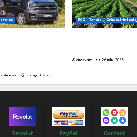
ectrice
ECO - Tehnic
Grădinărit Ecolo
Relax: Nissan și Eifelland au
Agricultura Viitorului: Tranzi
otă electrică care folosește
Ecologică bazată pe Tehnolog
87 kWh nu doar pentru
Chimicale
i și pentru încălzire complet
cimaxcim
26 iulie 2026
tantinescu
2 august 2026
Revolut
PayPal
Contact