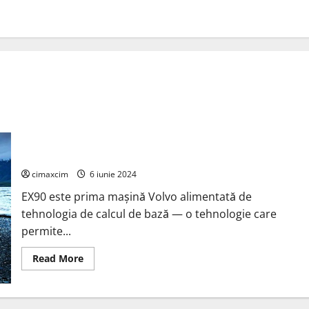
Volvo Cars începe producția de SUV EX90 complet electric
cimaxcim
6 iunie 2024
EX90 este prima mașină Volvo alimentată de
tehnologia de calcul de bază — o tehnologie care
permite...
Read
Read More
more
about
Volvo
Cars
începe