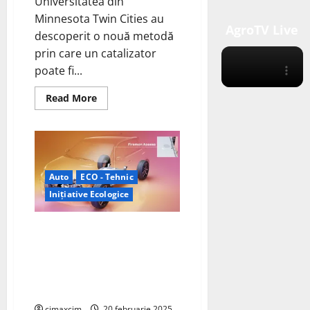
Universitatea din
Minnesota Twin Cities au
AgroTV Live
descoperit o nouă metodă
prin care un catalizator
poate fi...
Read
Read More
more
about
Arderea
selectivă
oferă
o
alternativă
eficientă
Auto
ECO - Tehnic
din
punct
Inițiative Ecologice
de
vedere
energetic
Grupul Renault pune la
pentru
eliminarea
dispoziția industriei auto la
poluanților
nivel mondial sistemul Fireman
din
procesele
Access pentru vehiculele
industriale
electrice
cimaxcim
20 februarie 2025