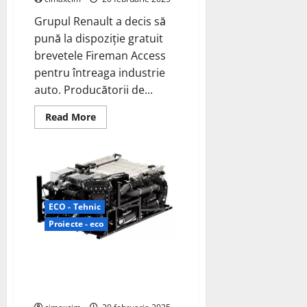
Grupul Renault a decis să
pună la dispoziție gratuit
brevetele Fireman Access
pentru întreaga industrie
auto. Producătorii de...
Read
Read More
more
about
Grupul
Renault
pune
la
dispoziția
industriei
auto
ECO - Tehnic
la
nivel
Proiecte - eco
mondial
sistemul
Fireman
Symbio a dezvăluit noul său
Access
pentru
sistem de celule de combustibil
vehiculele
optimizat StackPack 75 75-kW,
electrice