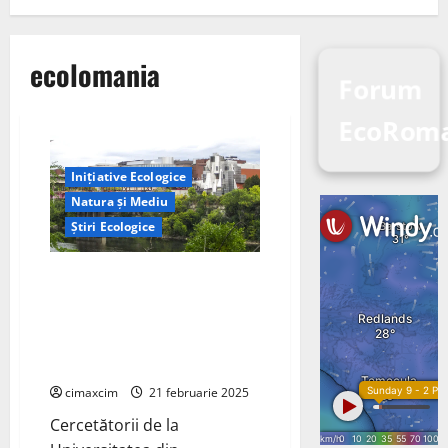
ecolomania
Forum
EcoRoma
Inițiative Ecologice
Natura și Mediu
Știri Ecologice
Arderea selectivă oferă o
alternativă eficientă din punct
de vedere energetic pentru
eliminarea poluanților din
procesele industriale
cimaxcim
21 februarie 2025
Cercetătorii de la