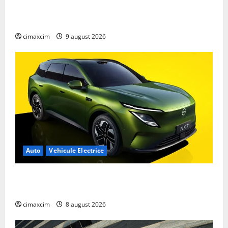
China cu autonomie reală de 300 km. Analiză
completă 2026
cimaxcim
9 august 2026
Auto
Vehicule Electrice
Nissan NX7: SUV-ul electrificat accesibil care extinde
gama Nissan în China
cimaxcim
8 august 2026