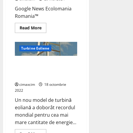
Google News Ecolomania
Romania™
Read
Read More
more
about
Google
News
Ecolomania
Turbine Eoliene
Romania™
Record mondial de energie
eoliană doborât de o turbină
„revoluţionară”
cimaxcim
18 octombrie
2022
Un nou model de turbină
eoliană a doborât recordul
mondial pentru cea mai
mare cantitate de energie...