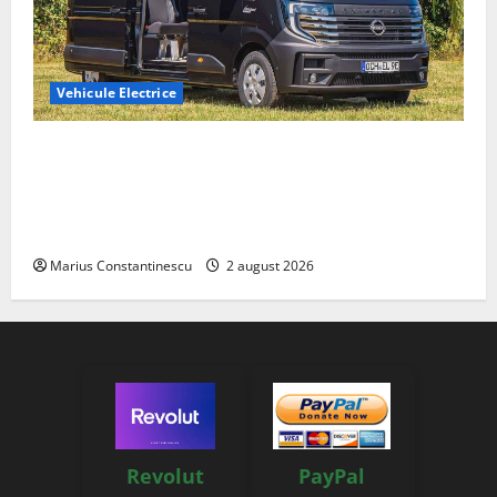
Vehicule Electrice
Interstar‑e Relax: Nissan și Eifelland au creat o
rulotă electrică care folosește bateria de 87 kWh nu
doar pentru tracțiune, ci și pentru încălzire complet
off‑grid
Marius Constantinescu
2 august 2026
Revolut
PayPal