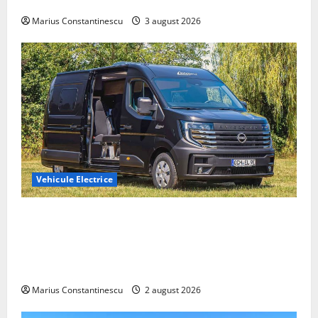
din lume
Marius Constantinescu
3 august 2026
Vehicule Electrice
Interstar‑e Relax: Nissan și Eifelland au creat o
rulotă electrică care folosește bateria de 87 kWh nu
doar pentru tracțiune, ci și pentru încălzire complet
off‑grid
Marius Constantinescu
2 august 2026