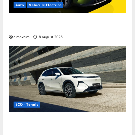
Auto
Vehicule Electrice
Nissan NX7: SUV-ul electrificat accesibil care extinde
gama Nissan în China
cimaxcim
8 august 2026
ECO - Tehnic
Geely lansează „Thunder”, unul dintre cele mai
compacte și eficiente sisteme de acționare electrică