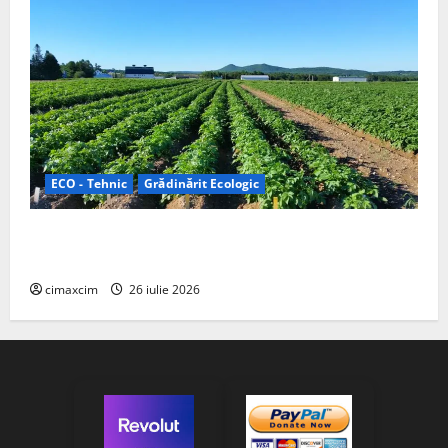
ECO - Tehnic
Grădinărit Ecologic
Agricultura Viitorului: Tranziția Ecologică bazată pe
Tehnologie, nu pe Chimicale
cimaxcim
26 iulie 2026