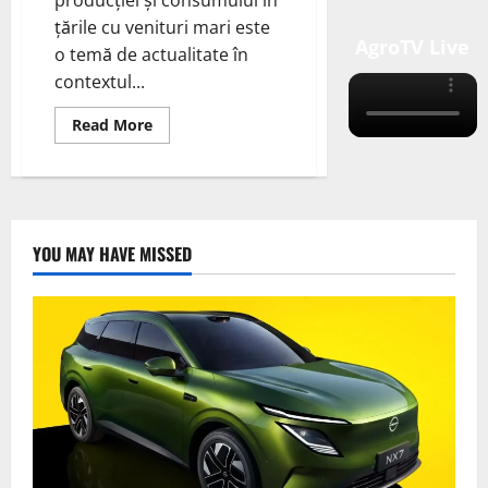
țările cu venituri mari este
AgroTV Live
o temă de actualitate în
contextul...
Read
Read More
more
about
Reducerea
creșterii
producției
și
consumului
ar
YOU MAY HAVE MISSED
putea
contribui
la
rezolvarea
crizei
climatice?