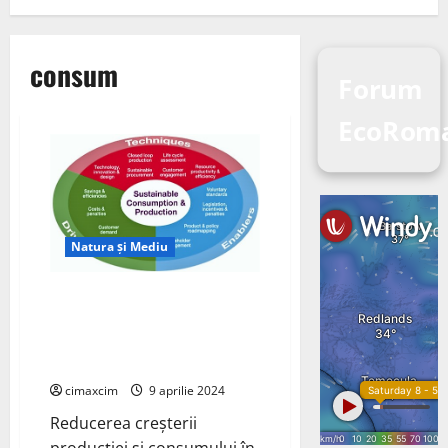
consum
Forum
EcoRom
Natura și Mediu
Reducerea creșterii producției
și consumului ar putea
contribui la rezolvarea crizei
climatice?
cimaxcim
9 aprilie 2024
Reducerea creșterii
producției și consumului în