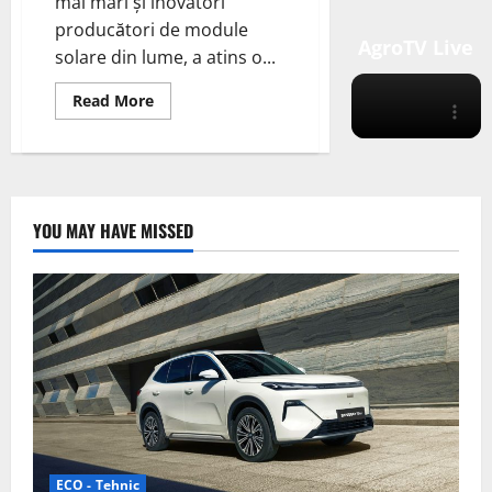
mai mari și inovatori
producători de module
AgroTV Live
solare din lume, a atins o...
Read
Read More
more
about
JinkoSolar
stabilește
un
nou
record
mondial
YOU MAY HAVE MISSED
cu
celule
solare
tande
perovskite
bazate
pe
tehnologia
N-
type
TOPCon
ECO - Tehnic