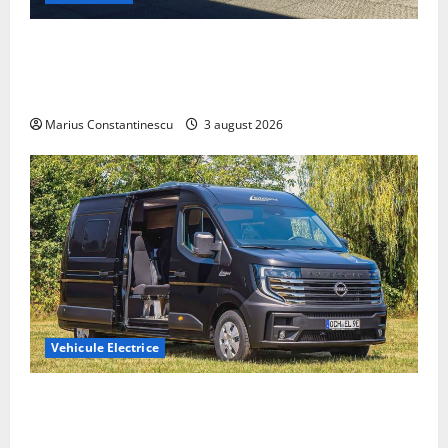
Geely lansează „Thunder”, unul dintre cele mai
compacte și eficiente sisteme de acționare electrică
din lume
Marius Constantinescu
3 august 2026
Vehicule Electrice
Interstar‑e Relax: Nissan și Eifelland au creat o
rulotă electrică care folosește bateria de 87 kWh nu