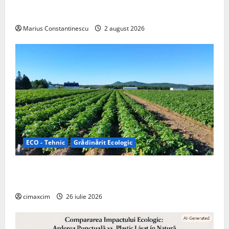
doar pentru tracțiune, ci și pentru încălzire complet
off‑grid
Marius Constantinescu
2 august 2026
ECO - Tehnic
Grădinărit Ecologic
Agricultura Viitorului: Tranziția Ecologică bazată pe
Tehnologie, nu pe Chimicale
cimaxcim
26 iulie 2026