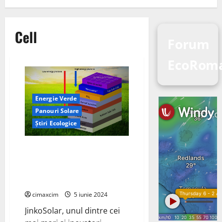
Cell
Forum
EcoRoma
Energie Verde
Panouri Solare
Știri Ecologice
JinkoSolar stabilește un nou
record mondial cu celule solare
tande perovskite bazate pe
tehnologia N-type TOPCon
cimaxcim
5 iunie 2024
JinkoSolar, unul dintre cei