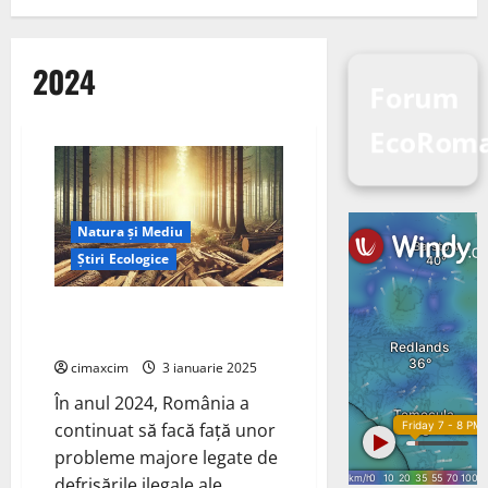
2024
Forum
EcoRoma
Natura și Mediu
Știri Ecologice
Pădurile din România furate în
2024
cimaxcim
3 ianuarie 2025
În anul 2024, România a
continuat să facă față unor
probleme majore legate de
defrișările ilegale ale...