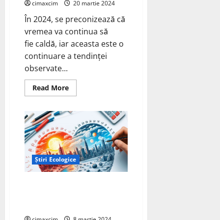
cimaxcim
20 martie 2024
În 2024, se preconizează că
vremea va continua să
fie caldă, iar aceasta este o
continuare a tendinței
observate...
Read
Read More
more
about
Schimbări
Climatice
în
2024
–
temperatura
in
România
Știri Ecologice
Studiu privind incalzirea
globala, prognoza 2024 in
raport cu anii 1985 – 2030
cimaxcim
8 martie 2024