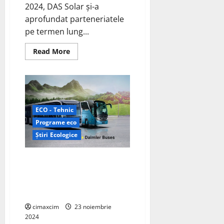
2024, DAS Solar și-a
aprofundat parteneriatele
pe termen lung...
Read
Read More
more
about
Retrospectiva
DAS
Solar
pentru
2024:
Inovație
ECO - Tehnic
și
Expansiune
Programe eco
Globală
Știri Ecologice
Stadiul implementării
autobuzelor electrice în
România pe județe 2024
„update”.
cimaxcim
23 noiembrie
2024