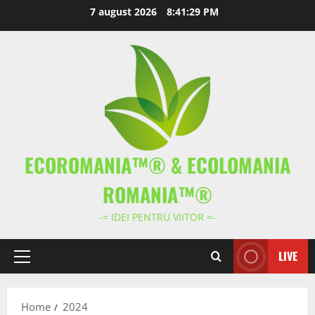
Skip
7 august 2026
8:41:29 PM
to
content
ECOROMANIA™® & ECOLOMANIA
ROMANIA™®
-= IDEI PENTRU VIITOR =-
LIVE
Primary
Menu
Home
2024