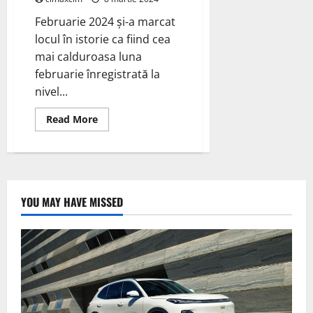
Februarie 2024 și-a marcat
locul în istorie ca fiind cea
mai calduroasa luna
februarie înregistrată la
nivel...
Read
Read More
more
about
Studiu
privind
incalzirea
globala,
prognoza
2024
YOU MAY HAVE MISSED
in
raport
cu
anii
1985
–
2030