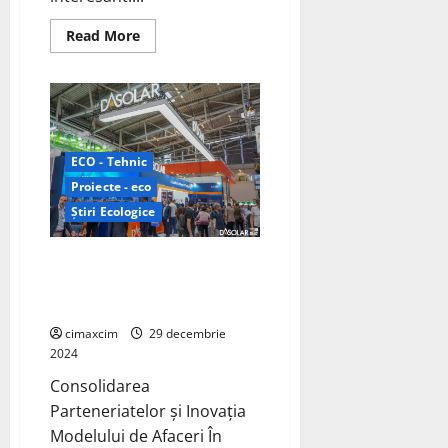
Read
Read More
more
about
O
retrospectivă
completă
despre
masinile
electrice
din
ECO - Tehnic
Europa
Proiecte - eco
în
2024
Știri Ecologice
Retrospectiva DAS Solar pentru
2024: Inovație și Expansiune
Globală
cimaxcim
29 decembrie
2024
Consolidarea
Parteneriatelor și Inovația
Modelului de Afaceri În