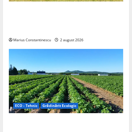
Interstar‑e Relax: Nissan și Eifelland au creat o
rulotă electrică care folosește bateria de 87 kWh nu
doar pentru tracțiune, ci și pentru încălzire complet
off‑grid
Marius Constantinescu
2 august 2026
ECO - Tehnic
Grădinărit Ecologic
Agricultura Viitorului: Tranziția Ecologică bazată pe
Tehnologie, nu pe Chimicale