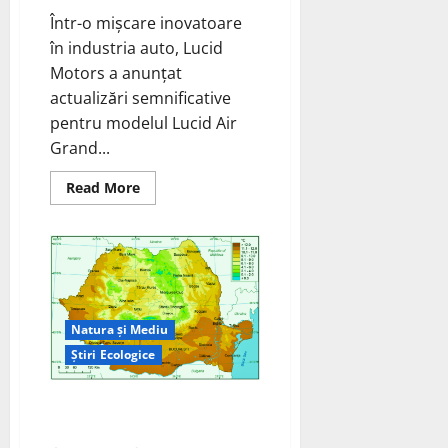
Într-o mișcare inovatoare
în industria auto, Lucid
Motors a anunțat
actualizări semnificative
pentru modelul Lucid Air
Grand...
Read
Read More
more
about
Lucid
Air
Grand
Touring
2024:
Încărcare
cu
Până
Natura și Mediu
la
30%
Știri Ecologice
Mai
Rapidă
Schimbări Climatice în 2024 –
temperatura in România