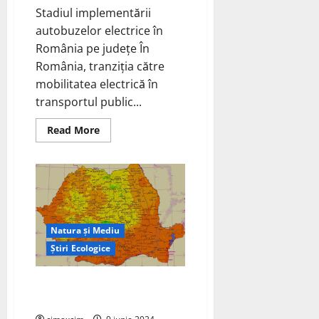
Stadiul implementării
autobuzelor electrice în
România pe județe În
România, tranziția către
mobilitatea electrică în
transportul public...
Read
Read More
more
about
Stadiul
implementării
autobuzelor
electrice
în
România
pe
județe
Natura și Mediu
2024
„update”.
Știri Ecologice
Predicții Climatice pentru Vara
2024