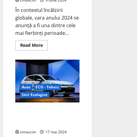
cimaxcim
9 iunie 2024
În contextul încălzirii
globale, vara anului 2024 se
anunță a fi una dintre cele
mai fierbinți perioade...
Read
Read More
more
about
Predicții
Climatice
pentru
Vara
2024
Auto
ECO - Tehnic
Știri Ecologice
Volkswagen începe vânzările de
noi Golf GTE și eHybrid PHEV în
Europa
cimaxcim
17 mai 2024