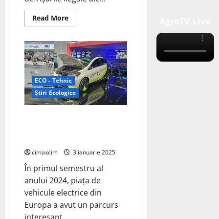
Read
Read More
AgroTV Live
more
about
Pădurile
din
România
furate
în
2024
ECO - Tehnic
Știri Ecologice
O retrospectivă completă
despre masinile electrice din
Europa în 2024
cimaxcim
3 ianuarie 2025
În primul semestru al
anului 2024, piața de
vehicule electrice din
Europa a avut un parcurs
interesant....