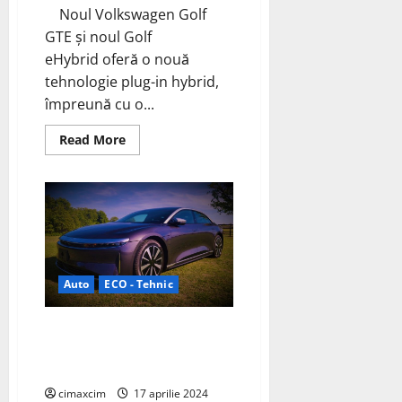
Noul Volkswagen Golf
GTE și noul Golf
eHybrid oferă o nouă
tehnologie plug-in hybrid,
împreună cu o...
Read
Read More
more
about
Volkswagen
începe
vânzările
de
noi
Golf
GTE
și
eHybrid
Auto
ECO - Tehnic
PHEV
în
Europa
Lucid Air Grand Touring 2024:
Încărcare cu Până la 30% Mai
Rapidă
cimaxcim
17 aprilie 2024