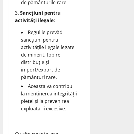
de pământurile rare.
Sancțiuni pentru
activități ilegale:
Regulile prevăd
sancțiuni pentru
activitățile ilegale legate
de minerit, topire,
distribuție și
import/export de
pământuri rare.
Aceasta va contribui
la menținerea integrității
pieței și la prevenirea
exploatării excesive.
Cu alte cuvinte, așa