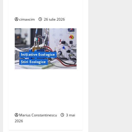
cum se dizolvă și ce riscuri
reale există
cimaxcim
26 iulie 2026
Inițiative Ecologice
Știri Ecologice
Un nou design al celulelor
de combustibil pe bază de
hidrogen ar putea debloca
tehnologii cheie de energie
curată
Marius Constantinescu
3 mai
2026