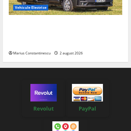
Vehicule Electrice
Interstar‑e Relax: Nissan și Eifelland au creat o
rulotă electrică care folosește bateria de 87 kWh nu
doar pentru tracțiune, ci și pentru încălzire complet
off‑grid
Marius Constantinescu
2 august 2026
Revolut
PayPal