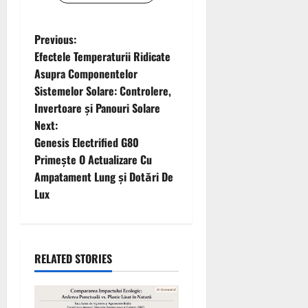
P
Previous:
Efectele Temperaturii Ridicate
o
Asupra Componentelor
Sistemelor Solare: Controlere,
s
Invertoare și Panouri Solare
t
Next:
Genesis Electrified G80
n
Primește O Actualizare Cu
Ampatament Lung și Dotări De
a
Lux
v
i
RELATED STORIES
g
a