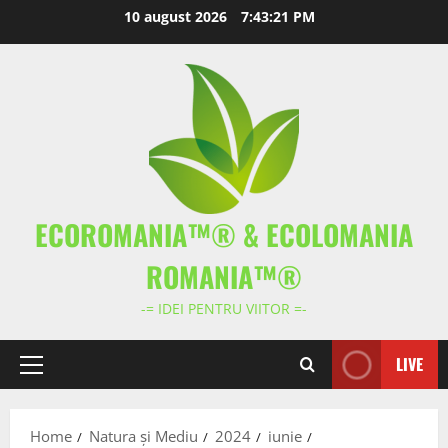
Skip
10 august 2026
7:43:22 PM
to
content
ECOROMANIA™® & ECOLOMANIA
ROMANIA™®
-= IDEI PENTRU VIITOR =-
LIVE
Primary
Menu
Home
Natura și Mediu
2024
iunie