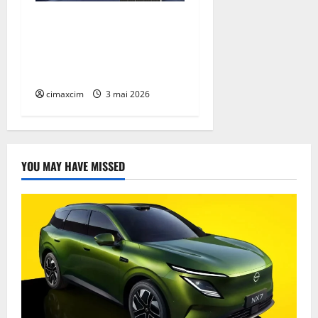
Trinasolar lansează noile
module Vertex N G3 de
760W – un nou reper în
tehnologia TOPCon
cimaxcim
3 mai 2026
YOU MAY HAVE MISSED