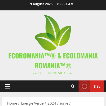
Skip
9 august 2026
3:33:54 AM
to
content
ECOROMANIA™® & ECOLOMANIA
ROMANIA™®
-= IDEI PENTRU VIITOR =-
LIVE
Primary
Menu
Home
Energie Verde
2024
iunie