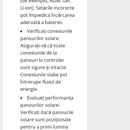
(de exemplu, AGM, Gel,
Li-ion). Setările incorecte
pot împiedica încărcarea
adecvată a bateriei.
Verificați conexiunile
panourilor solare:
Asigurați-vă că toate
conexiunile de la
panouri la controler
sunt sigure și intacte.
Conexiunile slabe pot
întrerupe fluxul de
energie.
Evaluați performanța
panourilor solare:
Verificați dacă panourile
solare sunt poziționate
pentru a primi lumina