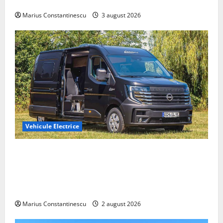
din lume
Marius Constantinescu
3 august 2026
Vehicule Electrice
Interstar‑e Relax: Nissan și Eifelland au creat o
rulotă electrică care folosește bateria de 87 kWh nu
doar pentru tracțiune, ci și pentru încălzire complet
off‑grid
Marius Constantinescu
2 august 2026