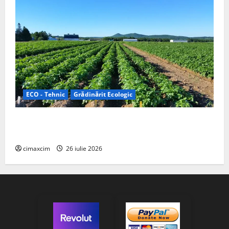
ECO - Tehnic
Grădinărit Ecologic
Agricultura Viitorului: Tranziția Ecologică bazată pe
Tehnologie, nu pe Chimicale
cimaxcim
26 iulie 2026