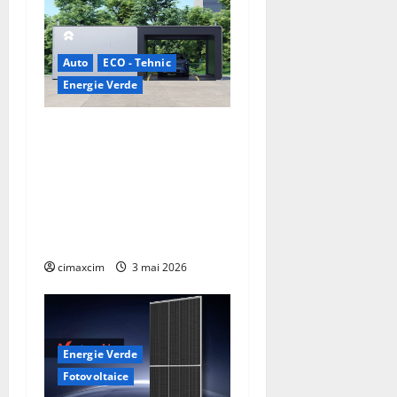
Auto
ECO - Tehnic
Energie Verde
China prezintă tehnologia
care schimbă regulile
jocului: baterii EV cu
încărcare în 6,5 minute.
BYD și CATL conduc
revoluția globală
cimaxcim
3 mai 2026
Energie Verde
Fotovoltaice