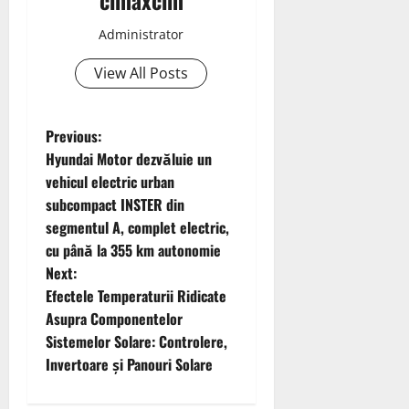
Administrator
View All Posts
P
Previous:
Hyundai Motor dezvăluie un
o
vehicul electric urban
subcompact INSTER din
s
segmentul A, complet electric,
t
cu până la 355 km autonomie
Next:
n
Efectele Temperaturii Ridicate
Asupra Componentelor
a
Sistemelor Solare: Controlere,
v
Invertoare și Panouri Solare