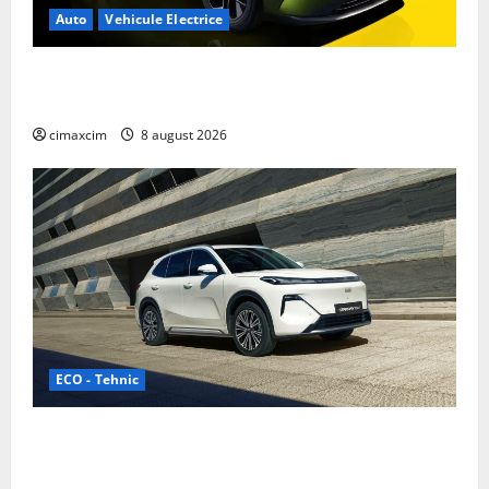
Auto
Vehicule Electrice
Nissan NX7: SUV-ul electrificat accesibil care extinde
gama Nissan în China
cimaxcim
8 august 2026
ECO - Tehnic
Geely lansează „Thunder”, unul dintre cele mai
compacte și eficiente sisteme de acționare electrică