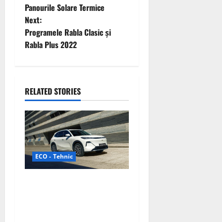
Panourile Solare Termice
o
Next:
Programele Rabla Clasic și
s
Rabla Plus 2022
t
n
RELATED STORIES
a
v
i
ECO - Tehnic
g
a
Geely lansează „Thunder”,
unul dintre cele mai
t
compacte și eficiente
sisteme de acționare