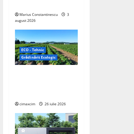
i
electrică din lume
o
Marius Constantinescu
3
august 2026
n
ECO - Tehnic
Grădinărit Ecologic
Agricultura Viitorului:
Tranziția Ecologică bazată
pe Tehnologie, nu pe
Chimicale
cimaxcim
26 iulie 2026