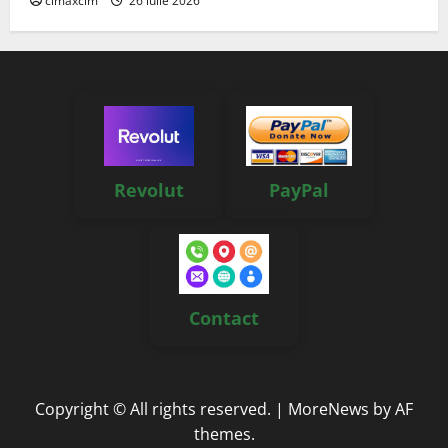
cimaxcim
26 iulie 2026
Revolut
PayPal
Contact
Copyright © All rights reserved.
|
MoreNews
by AF
themes.