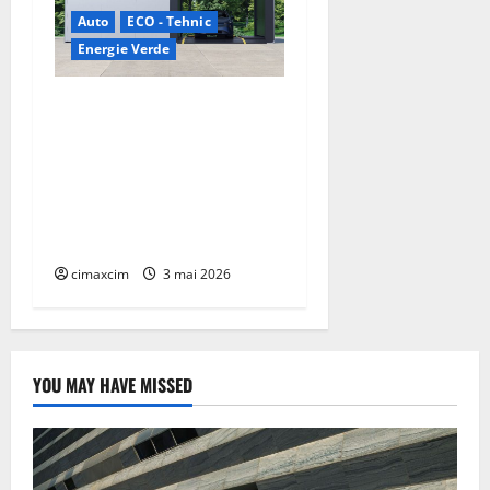
Auto
ECO - Tehnic
Energie Verde
China prezintă tehnologia
care schimbă regulile
jocului: baterii EV cu
încărcare în 6,5 minute.
BYD și CATL conduc
revoluția globală
cimaxcim
3 mai 2026
YOU MAY HAVE MISSED