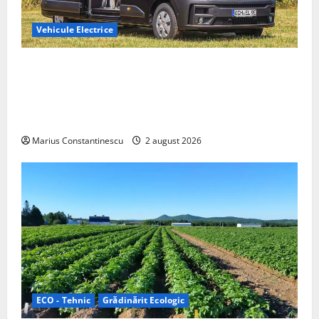
Vehicule Electrice
Interstar‑e Relax: Nissan și Eifelland au creat o
rulotă electrică care folosește bateria de 87 kWh nu
doar pentru tracțiune, ci și pentru încălzire complet
off‑grid
Marius Constantinescu
2 august 2026
ECO - Tehnic
Grădinărit Ecologic