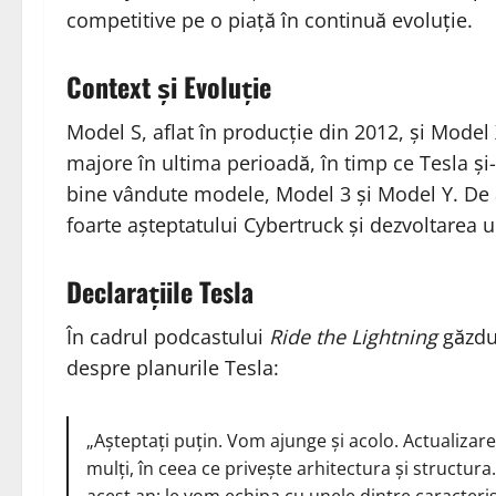
competitive pe o piață în continuă evoluție.
Context și Evoluție
Model S, aflat în producție din 2012, și Model 
majore în ultima perioadă, în timp ce Tesla și-
bine vândute modele, Model 3 și Model Y. De
foarte așteptatului Cybertruck și dezvoltarea
Declarațiile Tesla
În cadrul podcastului
Ride the Lightning
găzdui
despre planurile Tesla:
„Așteptați puțin. Vom ajunge și acolo. Actualizar
mulți, în ceea ce privește arhitectura și structura
acest an; le vom echipa cu unele dintre caracteris