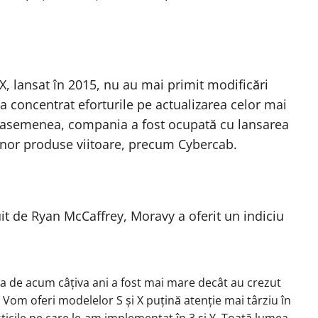
X, lansat în 2015, nu au mai primit modificări
a concentrat eforturile pe actualizarea celor mai
 asemenea, compania a fost ocupată cu lansarea
 unor produse viitoare, precum Cybercab.
t de Ryan McCaffrey, Moravy a oferit un indiciu
ea de acum câțiva ani a fost mai mare decât au crezut
. Vom oferi modelelor S și X puțină atenție mai târziu în
ticile pe care le-am implementat în 3 și Y. Toată lumea