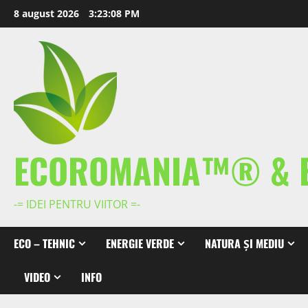
Skip
8 august 2026
3:23:09 PM
to
content
ECOROMANIA™® & 
-= IDEI PENTRU VIITOR =-
ECO – TEHNIC
ENERGIE VERDE
NATURA ȘI MEDIU
VIDEO
INFO