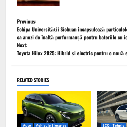
P
Previous:
Echipa Universității Sichuan încapsulează particule
o
ca anozi de înaltă performanță pentru bateriile cu i
s
Next:
Toyota Hilux 2025: Hibrid și electric pentru o nouă 
t
n
a
RELATED STORIES
v
i
g
ECO - Tehnic
Auto
Vehicule Electrice