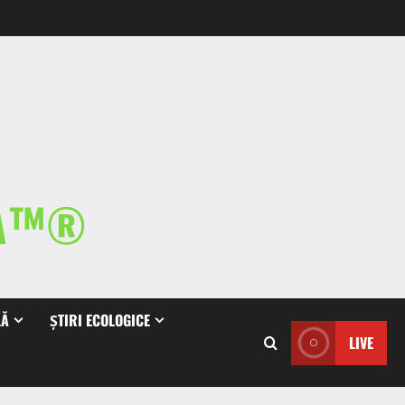
IA™®
LĂ
ȘTIRI ECOLOGICE
LIVE