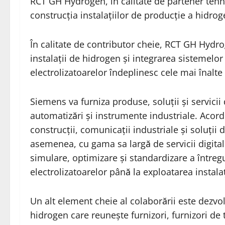
RCT GH Hydrogen, în calitate de partener tehno
construcția instalațiilor de producție a hidrog
În calitate de contributor cheie, RCT GH Hydrog
instalații de hidrogen și integrarea sistemelor
electrolizatoarelor îndeplinesc cele mai înalte
Siemens va furniza produse, soluții și servicii
automatizări și instrumente industriale. Acordu
construcții, comunicații industriale și soluții
asemenea, cu gama sa largă de servicii digital
simulare, optimizare și standardizare a întregu
electrolizatoarelor până la exploatarea instala
Un alt element cheie al colaborării este dezvo
hidrogen care reunește furnizori, furnizori de t