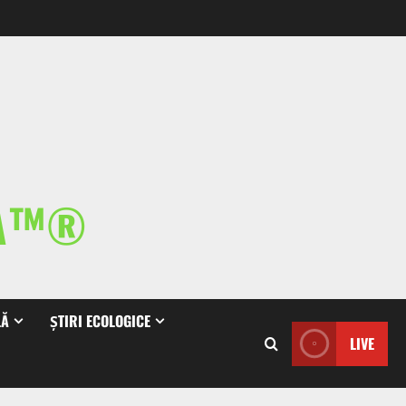
IA™®
LĂ
ȘTIRI ECOLOGICE
LIVE