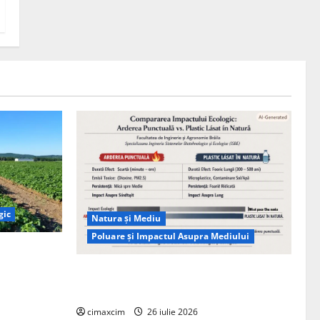
gic
Natura și Mediu
Poluare și Impactul Asupra Mediului
ția
ie, nu pe
Managementul deșeurilor în România:
probleme reale, soluții și tehnologii noi
cimaxcim
26 iulie 2026