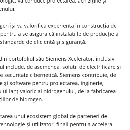
logic, va conduce proiectarea, achizițiile și
enului.
en își va valorifica experiența în construcția de
 pentru a se asigura că instalațiile de producție a
 standarde de eficiență și siguranță.
 din portofoliul său Siemens Xcelerator, inclusiv
l include, de asemenea, soluții de electrificare și
 de securitate cibernetică. Siemens contribuie, de
e și software pentru proiectarea, inginerie,
lui lanț valoric al hidrogenului, de la fabricarea
țiilor de hidrogen.
ltarea unui ecosistem global de parteneri de
ehnologie și utilizatori finali pentru a accelera