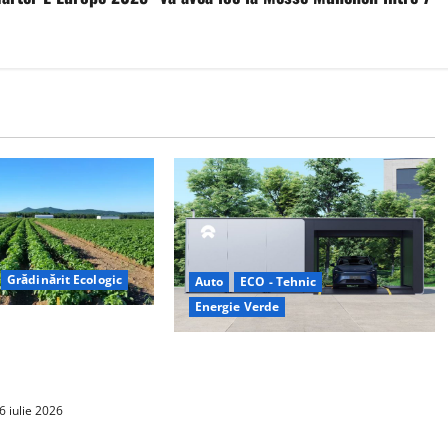
Grădinărit Ecologic
Auto
ECO - Tehnic
Energie Verde
torului: Tranziția
tă pe Tehnologie, nu
China prezintă tehnologia care
schimbă regulile jocului: baterii EV
cu încărcare în 6,5 minute. BYD și
6 iulie 2026
CATL conduc revoluția globală