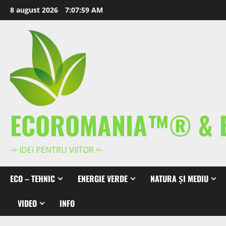
Skip
8 august 2026
7:08:00 AM
to
content
ECOROMANIA™® & 
-= IDEI PENTRU VIITOR =-
ECO – TEHNIC
ENERGIE VERDE
NATURA ȘI MEDIU
VIDEO
INFO