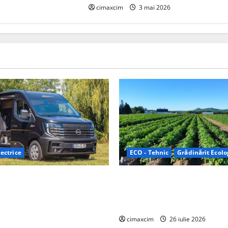
cimaxcim
3 mai 2026
ectrice
ECO - Tehnic
Grădinărit Ecolo
Relax: Nissan și Eifelland au
Agricultura Viitorului: Tranzi
otă electrică care folosește
Ecologică bazată pe Tehnolog
87 kWh nu doar pentru
Chimicale
i și pentru încălzire complet
cimaxcim
26 iulie 2026