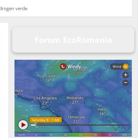
idrogen verde
Forum EcoRomania