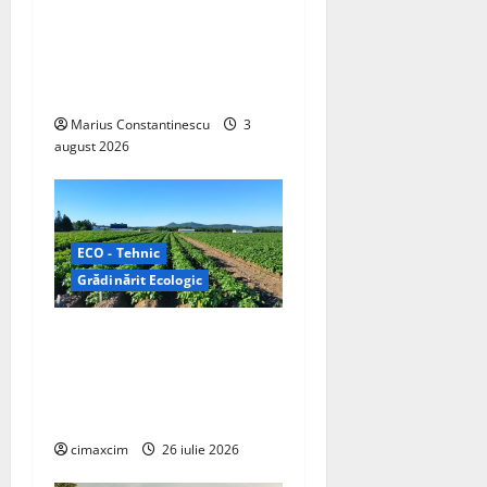
i
unul dintre cele mai
o
compacte și eficiente
sisteme de acționare
n
electrică din lume
Marius Constantinescu
3
august 2026
ECO - Tehnic
Grădinărit Ecologic
Agricultura Viitorului:
Tranziția Ecologică bazată
pe Tehnologie, nu pe
Chimicale
cimaxcim
26 iulie 2026