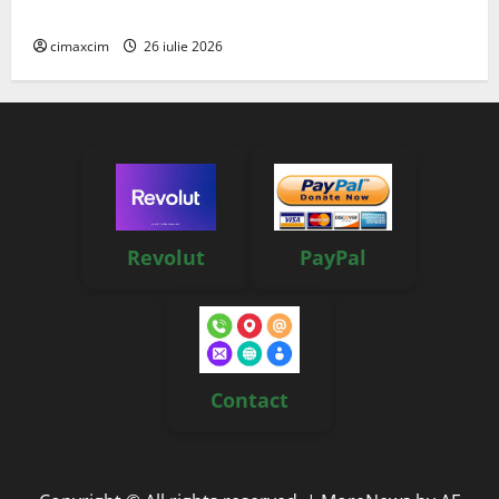
reale, soluții și tehnologii noi
cimaxcim
26 iulie 2026
Revolut
PayPal
Contact