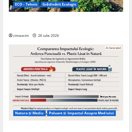
ECO - Tehnic
Grădinărit Ecologic
Agricultura Viitorului: Tranziția Ecologică bazată pe
Tehnologie, nu pe Chimicale
cimaxcim
26 iulie 2026
Natura și Mediu
Poluare și Impactul Asupra Mediului
Managementul deșeurilor în România: probleme