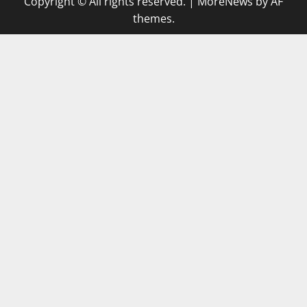
Copyright © All rights reserved.
|
MoreNews
by AF
themes.