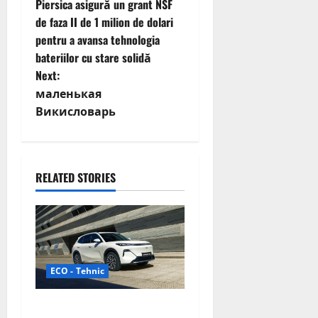
Piersica asigură un grant NSF
o
de faza II de 1 milion de dolari
pentru a avansa tehnologia
s
bateriilor cu stare solidă
t
Next:
маленькая
n
Викисловарь
a
v
RELATED STORIES
i
g
a
ECO - Tehnic
t
Geely lansează „Thunder”,