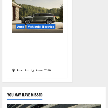
Auto
Vehicule Electrice
Lexus TZ 2027 – SUV
electric cu 7 locuri,
autonomie de până la 480
km și tracțiune integrală
standard
cimaxcim
9 mai 2026
YOU MAY HAVE MISSED