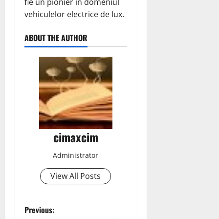
fie un pionier în domeniul
vehiculelor electrice de lux.
ABOUT THE AUTHOR
cimaxcim
Administrator
View All Posts
P
Previous: