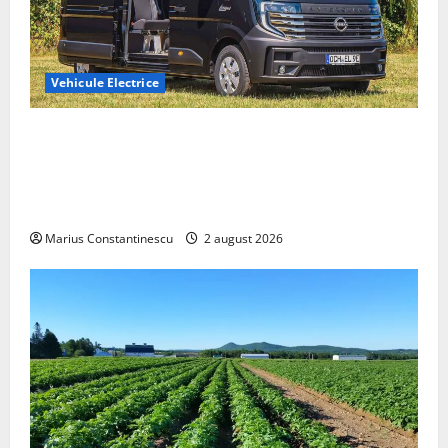
Vehicule Electrice
Interstar‑e Relax: Nissan și Eifelland au creat o
rulotă electrică care folosește bateria de 87 kWh nu
doar pentru tracțiune, ci și pentru încălzire complet
off‑grid
Marius Constantinescu
2 august 2026