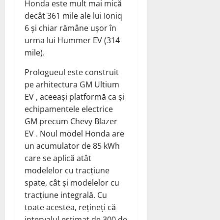
Honda este mult mai mică
decât 361 mile ale lui Ioniq
6 și chiar rămâne ușor în
urma lui Hummer EV (314
mile).
Prologueul este construit
pe arhitectura GM Ultium
EV , aceeași platformă ca și
echipamentele electrice
GM precum Chevy Blazer
EV . Noul model Honda are
un acumulator de 85 kWh
care se aplică atât
modelelor cu tracțiune
spate, cât și modelelor cu
tracțiune integrală. Cu
toate acestea, rețineți că
intervalul estimat de 300 de