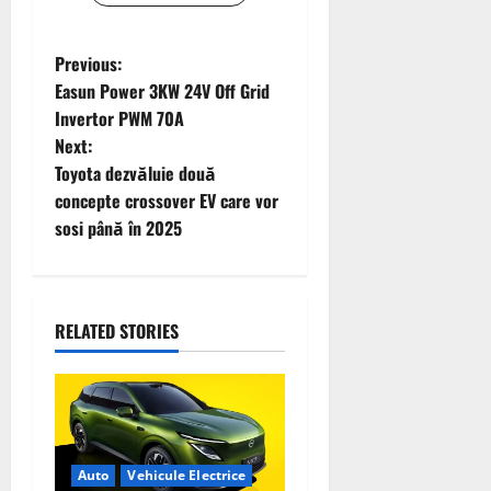
P
Previous:
Easun Power 3KW 24V Off Grid
o
Invertor PWM 70A
Next:
s
Toyota dezvăluie două
t
concepte crossover EV care vor
sosi până în 2025
n
a
RELATED STORIES
v
i
g
a
Auto
Vehicule Electrice