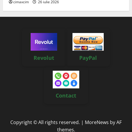
cimaxcim
26 iulie 2026
Revolut
PayPal
Contact
Copyright © All rights reserved.
|
MoreNews
by AF
themes.