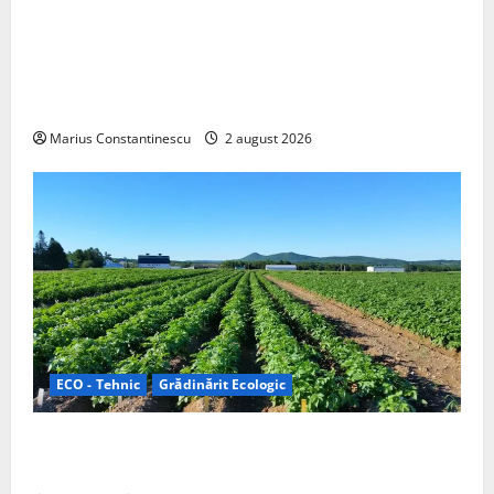
Interstar‑e Relax: Nissan și Eifelland au creat o
rulotă electrică care folosește bateria de 87 kWh nu
doar pentru tracțiune, ci și pentru încălzire complet
off‑grid
Marius Constantinescu
2 august 2026
ECO - Tehnic
Grădinărit Ecologic
Agricultura Viitorului: Tranziția Ecologică bazată pe
Tehnologie, nu pe Chimicale