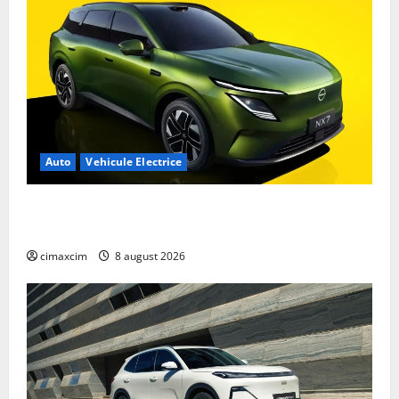
Auto
Vehicule Electrice
Nissan NX7: SUV-ul electrificat accesibil care extinde
gama Nissan în China
cimaxcim
8 august 2026