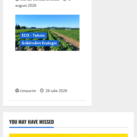
august 2026
ECO - Tehnic
Grădinărit Ecologic
Agricultura Viitorului:
Tranziția Ecologică bazată
pe Tehnologie, nu pe
Chimicale
cimaxcim
26 iulie 2026
YOU MAY HAVE MISSED