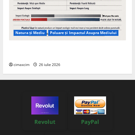
Natura și Mediu
Poluare și Impactul Asupra Mediului
Managementul deșeurilor în România: probleme
reale, soluții și tehnologii noi
cimaxcim
26 iulie 2026
Revolut
PayPal