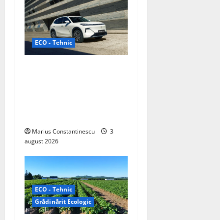
g
a
t
ECO - Tehnic
i
Geely lansează „Thunder”,
o
unul dintre cele mai
compacte și eficiente
n
sisteme de acționare
electrică din lume
Marius Constantinescu
3
august 2026
ECO - Tehnic
Grădinărit Ecologic