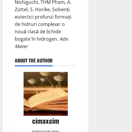
Nishiguchi, THM Pham, A.
Züttel, S. Horike, Solvenți
eutectici profunzi formați
de hidruri complexe: o
nouă clasă de lichide
bogate în hidrogen.
Adv.
Mater
ABOUT THE AUTHOR
cimaxcim
Administrator