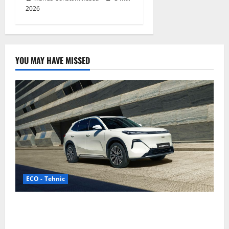
2026
YOU MAY HAVE MISSED
ECO - Tehnic
Geely lansează „Thunder”, unul dintre cele mai
compacte și eficiente sisteme de acționare electrică