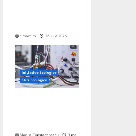
Agricultura Viitorului:
Tranziția Ecologică bazată
pe Tehnologie, nu pe
Chimicale
cimaxcim
26 iulie 2026
Inițiative Ecologice
Știri Ecologice
Un nou design al celulelor
de combustibil pe bază de
hidrogen ar putea debloca
tehnologii cheie de energie
curată
Marius Constantinescu
3 mai