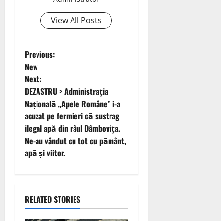
View All Posts
P
Previous:
New
o
Next:
DEZASTRU > Administrația
s
Națională „Apele Române” i-a
t
acuzat pe fermieri că sustrag
ilegal apă din râul Dâmbovița.
n
Ne-au vândut cu tot cu pământ,
apă și viitor.
a
v
i
RELATED STORIES