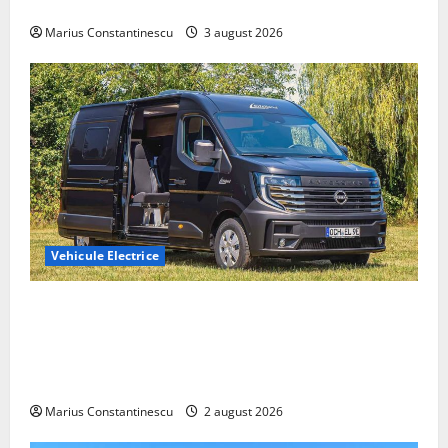
din lume
Marius Constantinescu
3 august 2026
Vehicule Electrice
Interstar‑e Relax: Nissan și Eifelland au creat o
rulotă electrică care folosește bateria de 87 kWh nu
doar pentru tracțiune, ci și pentru încălzire complet
off‑grid
Marius Constantinescu
2 august 2026