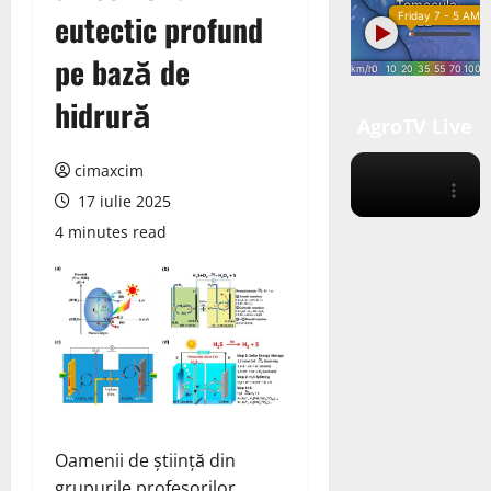
eutectic profund
pe bază de
hidrură
AgroTV Live
cimaxcim
17 iulie 2025
4 minutes read
Oamenii de știință din
grupurile profesorilor