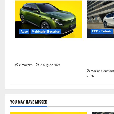
v
i
g
ECO - Tehnic
Auto
Vehicule Electrice
a
Geely lansează
Nissan NX7: SUV-ul electrificat
t
dintre cele ma
accesibil care extinde gama Nissan
eficiente sist
în China
i
electrică din 
cimaxcim
8 august 2026
Marius Constant
o
2026
n
YOU MAY HAVE MISSED