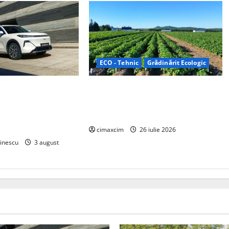
ECO - Tehnic
Grădinărit Ecologic
 „Thunder”, unul
Agricultura Viitorului: Tranziția
i compacte și
Ecologică bazată pe Tehnologie, nu
eme de acționare
pe Chimicale
lume
cimaxcim
26 iulie 2026
inescu
3 august