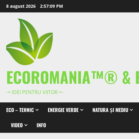
Skip
8 august 2026
2:57:10 PM
to
content
ECOROMANIA™® & 
-= IDEI PENTRU VIITOR =-
ECO – TEHNIC
ENERGIE VERDE
NATURA ȘI MEDIU
VIDEO
INFO