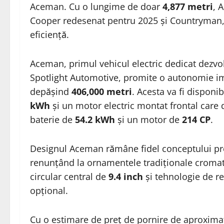
Aceman. Cu o lungime de doar
4,877 metri
, 
Cooper redesenat pentru 2025 și Countryman, o
eficiență.
Aceman, primul vehicul electric dedicat dezvol
Spotlight Automotive, promite o autonomie 
depășind
406,000 metri
. Acesta va fi disponi
kWh
și un motor electric montat frontal care
baterie de
54.2 kWh
și un motor de
214 CP
.
Designul Aceman rămâne fidel conceptului prez
renunțând la ornamentele tradiționale cromate.
circular central de
9.4 inch
și tehnologie de r
opțional.
Cu o estimare de preț de pornire de aproxima