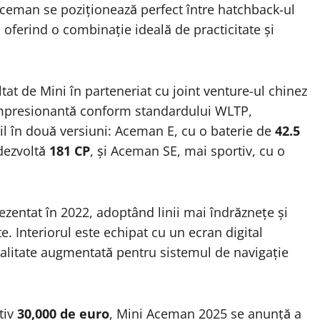
Aceman se poziționează perfect între hatchback-ul
ferind o combinație ideală de practicitate și
tat de Mini în parteneriat cu joint venture-ul chinez
impresionantă conform standardului WLTP,
bil în două versiuni: Aceman E, cu o baterie de
42.5
 dezvoltă
181 CP
, și Aceman SE, mai sportiv, cu o
entat în 2022, adoptând linii mai îndrăznețe și
 Interiorul este echipat cu un ecran digital
ealitate augmentată pentru sistemul de navigație
tiv
30,000 de euro
, Mini Aceman 2025 se anunță a