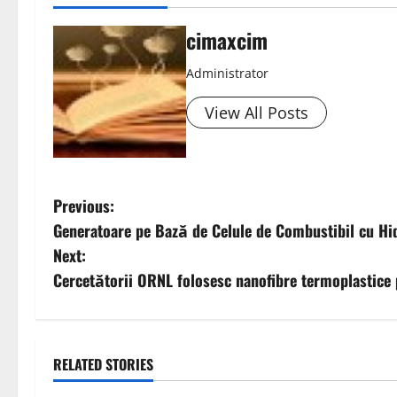
cimaxcim
Administrator
View All Posts
P
Previous:
Generatoare pe Bază de Celule de Combustibil cu Hid
o
Next:
s
Cercetătorii ORNL folosesc nanofibre termoplastice 
t
n
RELATED STORIES
a