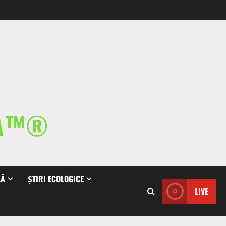
IA™®
LĂ
ȘTIRI ECOLOGICE
LIVE