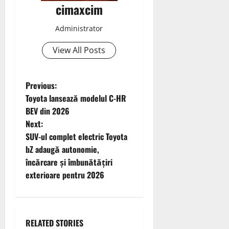
cimaxcim
Administrator
View All Posts
P
Previous:
Toyota lansează modelul C-HR
o
BEV din 2026
Next:
s
SUV-ul complet electric Toyota
t
bZ adaugă autonomie,
încărcare și îmbunătățiri
n
exterioare pentru 2026
a
v
RELATED STORIES