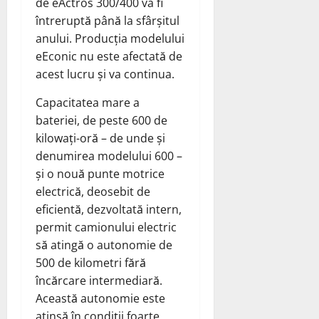
de eActros 300/400 va fi
întreruptă până la sfârșitul
anului. Producția modelului
eEconic nu este afectată de
acest lucru și va continua.
Capacitatea mare a
bateriei, de peste 600 de
kilowați-oră – de unde și
denumirea modelului 600 –
și o nouă punte motrice
electrică, deosebit de
eficientă, dezvoltată intern,
permit camionului electric
să atingă o autonomie de
500 de kilometri fără
încărcare intermediară.
Această autonomie este
atinsă în condiții foarte