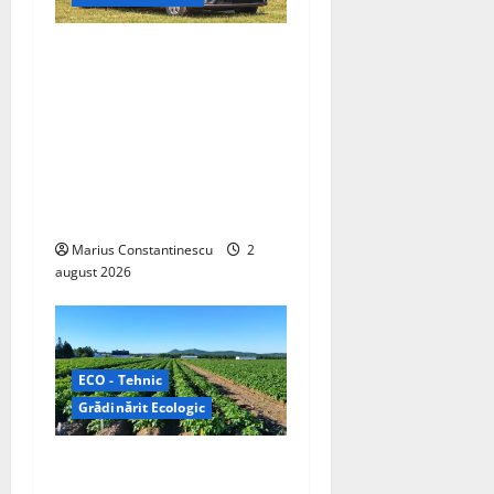
Interstar‑e Relax: Nissan și
Eifelland au creat o rulotă
electrică care folosește
bateria de 87 kWh nu doar
pentru tracțiune, ci și
pentru încălzire complet
off‑grid
Marius Constantinescu
2
august 2026
ECO - Tehnic
Grădinărit Ecologic
Agricultura Viitorului:
Tranziția Ecologică bazată