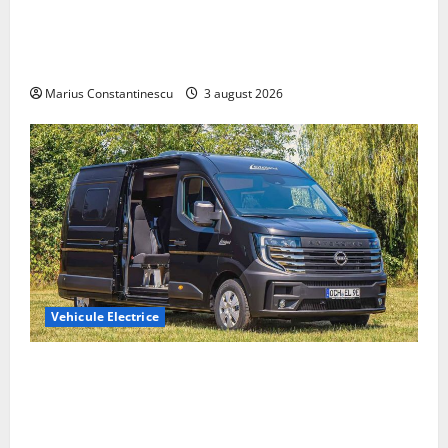
Geely lansează „Thunder”, unul dintre cele mai
compacte și eficiente sisteme de acționare electrică
din lume
Marius Constantinescu
3 august 2026
Vehicule Electrice
Interstar‑e Relax: Nissan și Eifelland au creat o
rulotă electrică care folosește bateria de 87 kWh nu
doar pentru tracțiune, ci și pentru încălzire complet
off‑grid