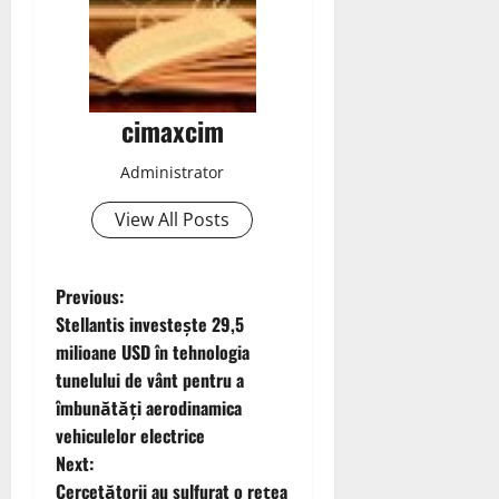
cimaxcim
Administrator
View All Posts
P
Previous:
Stellantis investește 29,5
o
milioane USD în tehnologia
tunelului de vânt pentru a
s
îmbunătăți aerodinamica
t
vehiculelor electrice
Next:
n
Cercetătorii au sulfurat o rețea