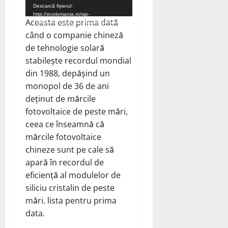
Descarcă fișierul:
http://ecolomania.ro/wp-
Aceasta este prima dată
content/uploads/2024/10/longi-solar-
panel-fotovoltaic.mp4?_=1
când o companie chineză
de tehnologie solară
stabilește recordul mondial
din 1988, depășind un
monopol de 36 de ani
deținut de mărcile
fotovoltaice de peste mări,
ceea ce înseamnă că
mărcile fotovoltaice
chineze sunt pe cale să
apară în recordul de
eficiență al modulelor de
siliciu cristalin de peste
mări. lista pentru prima
data.