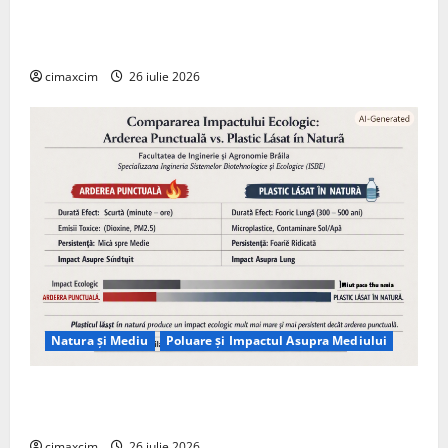
Agricultura Viitorului: Tranziția Ecologică bazată pe
Tehnologie, nu pe Chimicale
cimaxcim
26 iulie 2026
Natura și Mediu
Poluare și Impactul Asupra Mediului
Managementul deșeurilor în România: probleme
reale, soluții și tehnologii noi
cimaxcim
26 iulie 2026