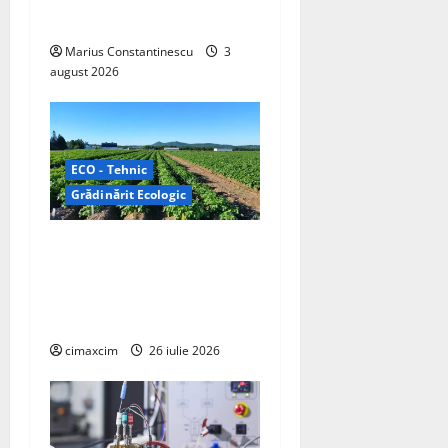
electrică din lume
Marius Constantinescu
3
august 2026
ECO - Tehnic
Grădinărit Ecologic
Agricultura Viitorului:
Tranziția Ecologică bazată
pe Tehnologie, nu pe
Chimicale
cimaxcim
26 iulie 2026