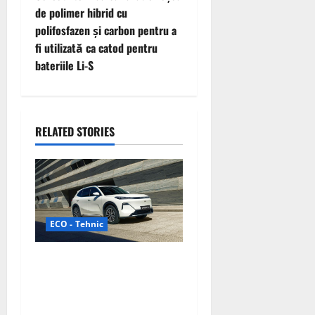
de polimer hibrid cu
a
polifosfazen și carbon pentru a
v
fi utilizată ca catod pentru
bateriile Li-S
i
g
RELATED STORIES
a
t
i
o
ECO - Tehnic
n
Geely lansează „Thunder”,
unul dintre cele mai
compacte și eficiente
sisteme de acționare