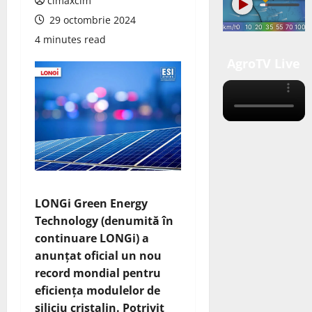
cimaxcim
29 octombrie 2024
4 minutes read
AgroTV Live
LONGi Green Energy
Technology (denumită în
continuare LONGi) a
anunțat oficial un nou
record mondial pentru
eficiența modulelor de
siliciu cristalin. Potrivit