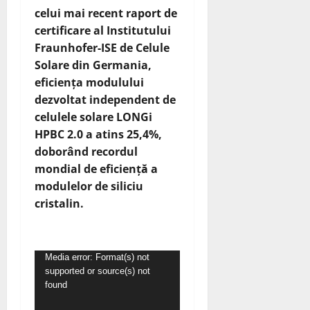
celui mai recent raport de
certificare al Institutului
Fraunhofer-ISE de Celule
Solare din Germania,
eficiența modulului
dezvoltat independent de
celulele solare LONGi
HPBC 2.0 a atins 25,4%,
doborând recordul
mondial de eficiență a
modulelor de siliciu
cristalin.
Player
Media error: Format(s) not
supported or source(s) not
video
found