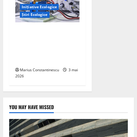
Inițiative Ecologice
Știri Ecologice
Un nou design al celulelor
de combustibil pe bază de
hidrogen ar putea debloca
tehnologii cheie de energie
curată
Marius Constantinescu
3 mai
2026
YOU MAY HAVE MISSED