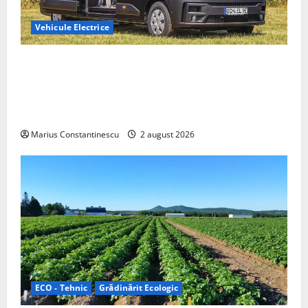
Vehicule Electrice
Interstar‑e Relax: Nissan și Eifelland au creat o
rulotă electrică care folosește bateria de 87 kWh nu
doar pentru tracțiune, ci și pentru încălzire complet
off‑grid
Marius Constantinescu
2 august 2026
ECO - Tehnic
Grădinărit Ecologic