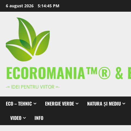
Skip
6 august 2026
5:14:46 PM
to
content
ECOROMANIA™® & 
-= IDEI PENTRU VIITOR =-
ECO – TEHNIC
ENERGIE VERDE
NATURA ȘI MEDIU
VIDEO
INFO