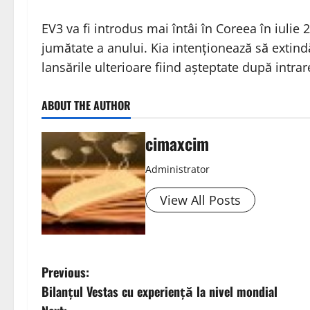
EV3 va fi introdus mai întâi în Coreea în iuli
jumătate a anului. Kia intenționează să extindă
lansările ulterioare fiind așteptate după intr
ABOUT THE AUTHOR
cimaxcim
Administrator
View All Posts
P
Previous:
Bilanțul Vestas cu experiență la nivel mondial
o