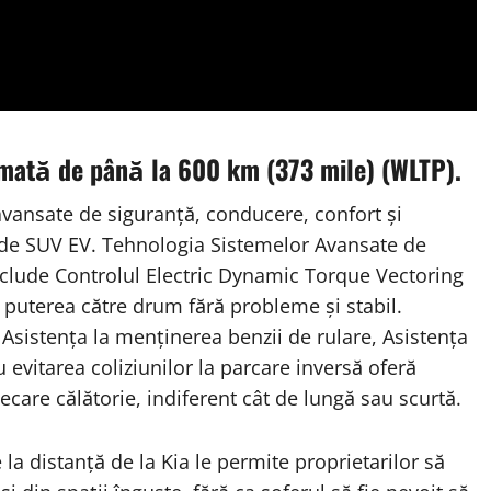
mată de până la 600 km (373 mile) (WLTP).
avansate de siguranță, conducere, confort și
e de SUV EV. Tehnologia Sistemelor Avansate de
nclude Controlul Electric Dynamic Torque Vectoring
 puterea către drum fără probleme și stabil.
, Asistența la menținerea benzii de rulare, Asistența
 evitarea coliziunilor la parcare inversă oferă
iecare călătorie, indiferent cât de lungă sau scurtă.
 la distanță de la Kia le permite proprietarilor să