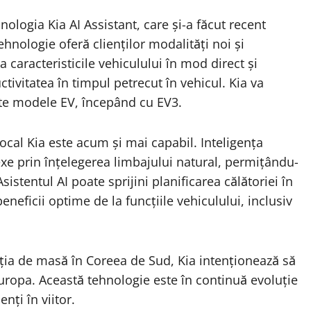
logia Kia AI Assistant, care și-a făcut recent
nologie oferă clienților modalități noi și
 caracteristicile vehiculului în mod direct și
ctivitatea în timpul petrecut în vehicul. Kia va
alte modele EV, începând cu EV3.
ocal Kia este acum și mai capabil. Inteligența
exe prin înțelegerea limbajului natural, permițându-
sistentul AI poate sprijini planificarea călătoriei în
eneficii optime de la funcțiile vehiculului, inclusiv
cția de masă în Coreea de Sud, Kia intenționează să
Europa. Această tehnologie este în continuă evoluție
nți în viitor.