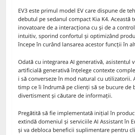
EV3 este primul model EV care dispune de tehno
debutul pe sedanul compact Kia K4. Această teh
inovatoare de a interacționa cu și de a controla
intuitiv, sporind confortul și optimizând produ
începe în curând lansarea acestor funcții în 
Odată cu integrarea AI generativă, asistentul v
artificială generativă înțelege contexte compl
i să converseze în mod natural cu utilizatorii. A
timp ce îi îndrumă pe clienți să se bucure de b
divertisment și căutare de informații.
Pregătită să fie implementată inițial în produ
extindă domeniul și serviciile AI Assistant în 
și va debloca beneficii suplimentare pentru clie