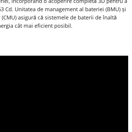
riei, încorporând o acoperire completă 3D pentru a
263 Cd. Unitatea de management al bateriei (BMU) și
 (CMU) asigură că sistemele de baterii de înaltă
rgia cât mai eficient posibil.