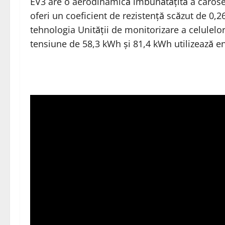
EV3 are o aerodinamică îmbunătățită a carose
oferi un coeficient de rezistență scăzut de 0,
tehnologia Unității de monitorizare a celulelor
tensiune de 58,3 kWh și 81,4 kWh utilizează ene