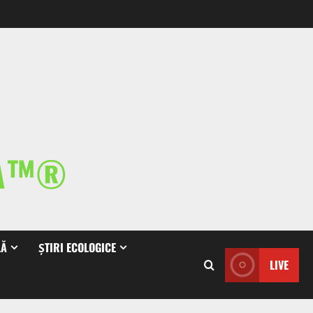
IA™®
LĂ
ȘTIRI ECOLOGICE
LIVE