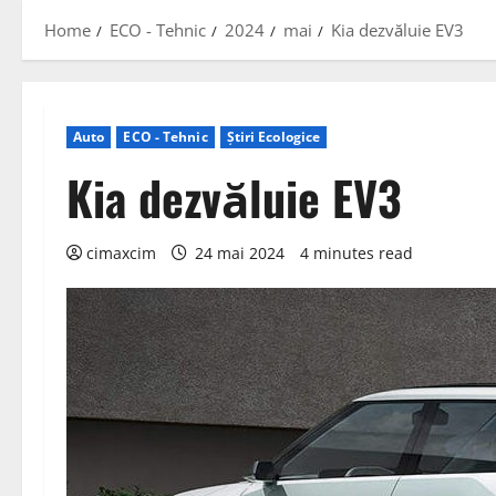
Home
ECO - Tehnic
2024
mai
Kia dezvăluie EV3
Auto
ECO - Tehnic
Știri Ecologice
Kia dezvăluie EV3
cimaxcim
24 mai 2024
4 minutes read