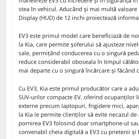
manevreze EV3 cu încredere și în siguranță în și
stea în vehicul. Aducând și mai multă valoar
Display (HUD) de 12 inchi proiectează informaț
EV3 este primul model care beneficiază de nou
la Kia, care permite șoferului să ajusteze nive
sale, permițând conducerea cu o singură pedal
reduce considerabil oboseala în timpul călător
mai departe cu o singură încărcare și făcând c
Cu EV3, Kia este primul producător care a adu
SUV-urilor compacte EV, oferind ocupanților lib
externe precum laptopuri, frigidere mici, apar
la Kia le permite clienților să evite necazul de
pornirea EV3 folosind doar smartphone-ul sau
convenabil cheia digitală a EV3 cu prietenii și 