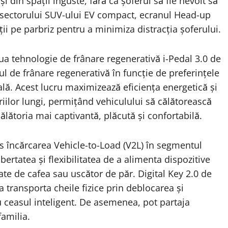
 din spații înguste, fără ca șoferul să fie nevoit să
e sectorului SUV-ului EV compact, ecranul Head-up
ii pe parbriz pentru a minimiza distracția șoferului.
a tehnologie de frânare regenerativă i-Pedal 3.0 de
lul de frânare regenerativă în funcție de preferințele
ă. Acest lucru maximizează eficiența energetică și
iilor lungi, permițând vehiculului să călătorească
ălătoria mai captivantă, plăcută și confortabilă.
s încărcarea Vehicle-to-Load (V2L) în segmentul
ertatea și flexibilitatea de a alimenta dispozitive
ate de cafea sau uscător de păr. Digital Key 2.0 de
 a transporta cheile fizice prin deblocarea și
 ceasul inteligent. De asemenea, pot partaja
familia.