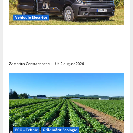
Vehicule Electrice
Interstar‑e Relax: Nissan și Eifelland au creat o
rulotă electrică care folosește bateria de 87 kWh nu
doar pentru tracțiune, ci și pentru încălzire complet
off‑grid
Marius Constantinescu
2 august 2026
ECO - Tehnic
Grădinărit Ecologic