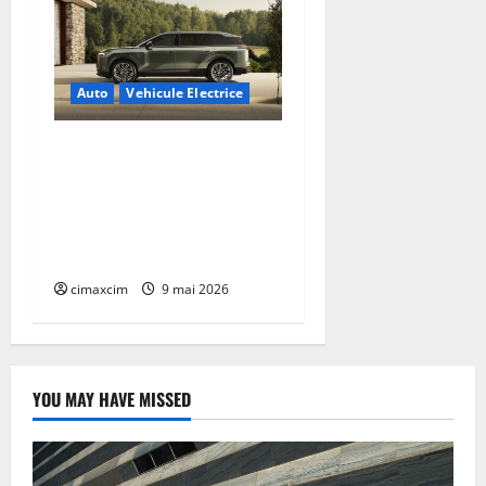
Auto
Vehicule Electrice
Lexus TZ 2027 – SUV
electric cu 7 locuri,
autonomie de până la 480
km și tracțiune integrală
standard
cimaxcim
9 mai 2026
YOU MAY HAVE MISSED