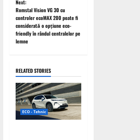
t
Next:
Romstal Vision VG 30 cu
n
controler ecoMAX 200 poate fi
considerată o opțiune eco-
a
friendly în rândul centralelor pe
v
lemne
i
g
RELATED STORIES
a
t
i
ECO - Tehnic
o
Geely lansează „Thunder”,
n
unul dintre cele mai