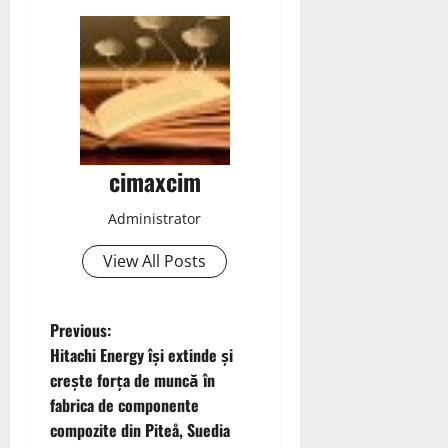
cimaxcim
Administrator
View All Posts
P
Previous:
Hitachi Energy își extinde și
o
crește forța de muncă în
fabrica de componente
s
compozite din Piteå, Suedia