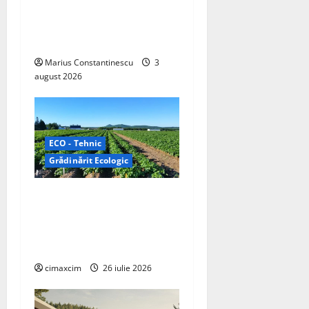
compacte și eficiente
sisteme de acționare
electrică din lume
Marius Constantinescu
3
august 2026
ECO - Tehnic
Grădinărit Ecologic
Agricultura Viitorului:
Tranziția Ecologică bazată
pe Tehnologie, nu pe
Chimicale
cimaxcim
26 iulie 2026