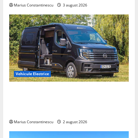
Marius Constantinescu
3 august 2026
Vehicule Electrice
Interstar‑e Relax: Nissan și Eifelland au creat o
rulotă electrică care folosește bateria de 87 kWh nu
doar pentru tracțiune, ci și pentru încălzire complet
off‑grid
Marius Constantinescu
2 august 2026