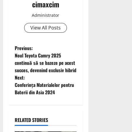
cimaxcim
Administrator
View All Posts
P
Previous:
Noul Toyota Camry 2025
o
continuă să se bazeze pe acest
succes, devenind exclusiv hibrid
s
Next:
t
Conferința Materialelor pentru
Baterii din Asia 2024
n
a
RELATED STORIES
v