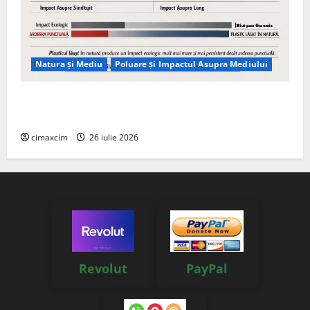
Natura și Mediu
Poluare și Impactul Asupra Mediului
Managementul deșeurilor în România: probleme
reale, soluții și tehnologii noi
cimaxcim
26 iulie 2026
Revolut
PayPal