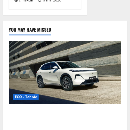
cimaxcim
9 mai 2026
YOU MAY HAVE MISSED
ECO - Tehnic
Geely lansează „Thunder”, unul dintre cele mai
compacte și eficiente sisteme de acționare electrică
din lume