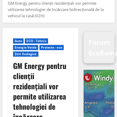
GM Energy pentru clienții rezidențiali vor permite
utilizarea tehnologiei de încărcare bidirecțională de la
vehicul la casă (V2H)
Forum
Auto
ECO - Tehnic
Energie Verde
Proiecte - eco
EcoRoma
Știri Ecologice
GM Energy pentru
clienții
rezidențiali vor
permite utilizarea
tehnologiei de
încărcare