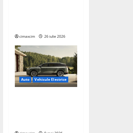
Agricultura Viitorului:
Tranziția Ecologică bazată
pe Tehnologie, nu pe
Chimicale
cimaxcim
26 iulie 2026
Auto
Vehicule Electrice
Lexus TZ 2027 – SUV
electric cu 7 locuri,
autonomie de până la 480
km și tracțiune integrală
standard