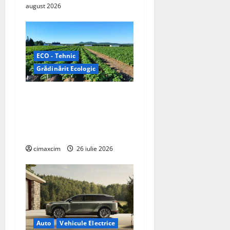
august 2026
ECO - Tehnic
Grădinărit Ecologic
Agricultura Viitorului:
Tranziția Ecologică bazată
pe Tehnologie, nu pe
Chimicale
cimaxcim
26 iulie 2026
Auto
Vehicule Electrice