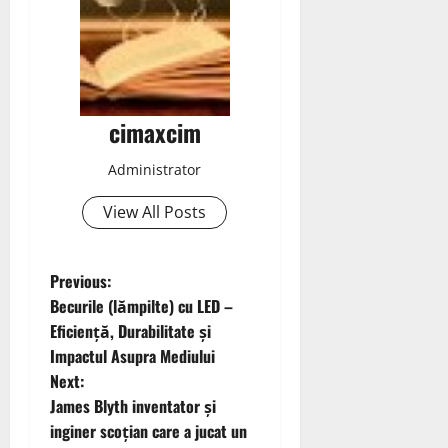
cimaxcim
Administrator
View All Posts
P
Previous:
Becurile (lămpilte) cu LED –
o
Eficiență, Durabilitate și
Impactul Asupra Mediului
s
Next:
t
James Blyth inventator și
inginer scoțian care a jucat un