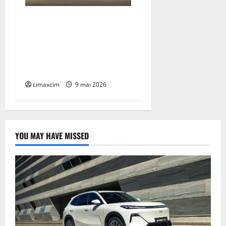
Lexus TZ 2027 – SUV
electric cu 7 locuri,
autonomie de până la 480
km și tracțiune integrală
standard
cimaxcim
9 mai 2026
YOU MAY HAVE MISSED