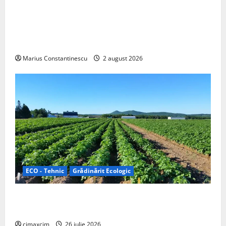
Interstar‑e Relax: Nissan și Eifelland au creat o
rulotă electrică care folosește bateria de 87 kWh nu
doar pentru tracțiune, ci și pentru încălzire complet
off‑grid
Marius Constantinescu
2 august 2026
ECO - Tehnic
Grădinărit Ecologic
Agricultura Viitorului: Tranziția Ecologică bazată pe
Tehnologie, nu pe Chimicale
cimaxcim
26 iulie 2026