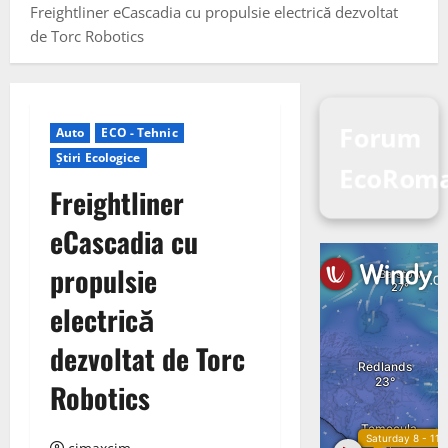
Freightliner eCascadia cu propulsie electrică dezvoltat
de Torc Robotics
Forum
Auto
ECO - Tehnic
Știri Ecologice
EcoRoma
Freightliner
eCascadia cu
propulsie
electrică
dezvoltat de Torc
Robotics