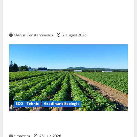
Interstar‑e Relax: Nissan și Eifelland au creat o
rulotă electrică care folosește bateria de 87 kWh nu
doar pentru tracțiune, ci și pentru încălzire complet
off‑grid
Marius Constantinescu
2 august 2026
ECO - Tehnic
Grădinărit Ecologic
Agricultura Viitorului: Tranziția Ecologică bazată pe
Tehnologie, nu pe Chimicale
cimaxcim
26 iulie 2026