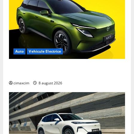
Auto
Vehicule Electrice
Nissan NX7: SUV-ul electrificat accesibil care extinde
gama Nissan în China
cimaxcim
8 august 2026