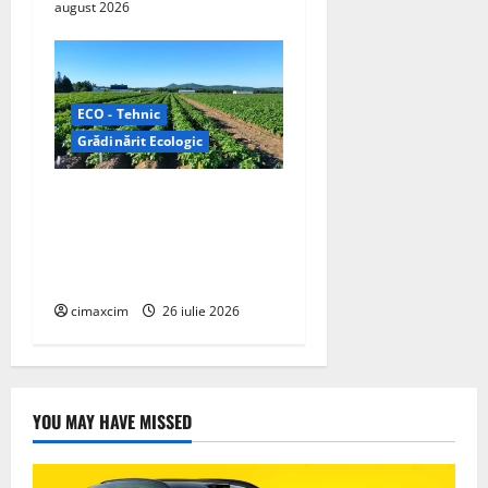
august 2026
ECO - Tehnic
Grădinărit Ecologic
Agricultura Viitorului:
Tranziția Ecologică bazată
pe Tehnologie, nu pe
Chimicale
cimaxcim
26 iulie 2026
YOU MAY HAVE MISSED