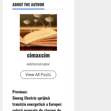
ABOUT THE AUTHOR
cimaxcim
Administrator
View All Posts
P
Previous:
Sineng Electric sprijină
o
tranziția energetică a Europei:
soluții avansate de stocare de