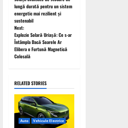
s
lungă durată pentru un sistem
t
energetic mai rezilient și
sustenabil
n
Next:
Explozie Solară Uriașă: Ce s-ar
a
Întâmpla Dacă Soarele Ar
v
Elibera o Furtună Magnetică
Colosală
i
g
RELATED STORIES
a
t
i
o
Auto
Vehicule Electrice