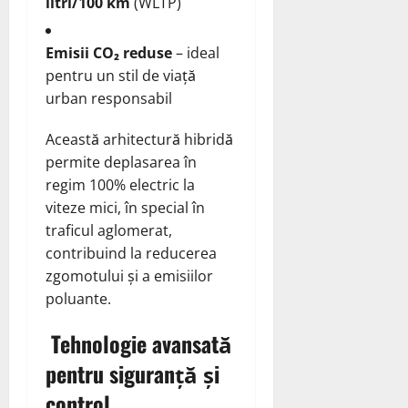
litri/100 km
(WLTP)
Emisii CO₂ reduse
– ideal
pentru un stil de viață
urban responsabil
Această arhitectură hibridă
permite deplasarea în
regim 100% electric la
viteze mici, în special în
traficul aglomerat,
contribuind la reducerea
zgomotului și a emisiilor
poluante.
Tehnologie avansată
pentru siguranță și
control