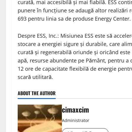
curată, mai accesibilă și mai fiabilă. ESS cont
punere în funcțiune se adaugă altor realizări 
693 pentru linia sa de produse Energy Center.
Despre ESS, Inc.: Misiunea ESS este să acceler
stocare a energiei sigure și durabile, care al
curată și regenerabilă oriunde și oricând este 
apă, resurse abundente pe Pământ, pentru a of
12 ore de capacitate flexibilă de energie pentr
scară utilitară.
ABOUT THE AUTHOR
cimaxcim
Administrator