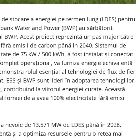
e de stocare a energiei pe termen lung (LDES) pentru
 Burbank Water and Power (BWP) au sărbătorit
l BWP. Acest proiect reprezintă un pas major către
 fără emisii de carbon până în 2040. Sistemul de
ate de 75 kW / 500 kWh, a fost instalat și conectat
complet operațional, va furniza energie echivalentă
onstra rolul esențial al tehnologiei de flux de fier
nt. ESS și BWP sunt lideri în adoptarea tehnologiilor
 contribuind la viitorul energiei curate. Această
aliforniei de a avea 100% electricitate fără emisii
avea nevoie de 13.571 MW de LDES până în 2028,
entă și a optimiza resursele pentru o rețea mai