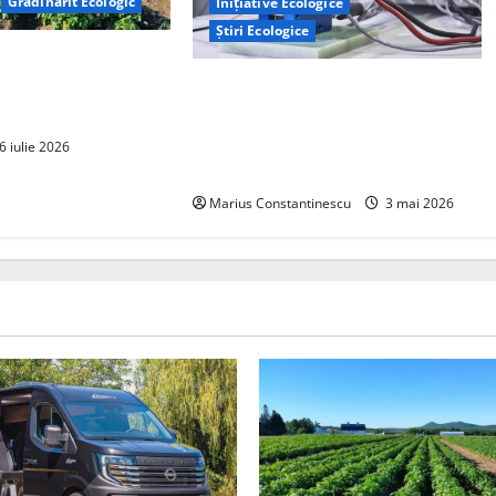
Grădinărit Ecologic
Inițiative Ecologice
Știri Ecologice
torului: Tranziția
tă pe Tehnologie, nu
Un nou design al celulelor de
combustibil pe bază de hidrogen
ar putea debloca tehnologii cheie
6 iulie 2026
de energie curată
Marius Constantinescu
3 mai 2026