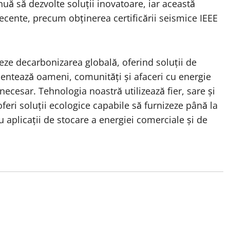
inuă să dezvolte soluții inovatoare, iar această
recente, precum obținerea certificării seismice IEEE
eze decarbonizarea globală, oferind soluții de
imentează oameni, comunități și afaceri cu energie
necesar. Tehnologia noastră utilizează fier, sare și
eri soluții ecologice capabile să furnizeze până la
u aplicații de stocare a energiei comerciale și de