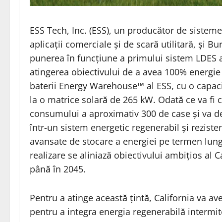
ESS Tech, Inc. (ESS), un producător de sistem
aplicații comerciale și de scară utilitară, și
punerea în funcțiune a primului sistem LDES a
atingerea obiectivului de a avea 100% energie
baterii Energy Warehouse™ al ESS, cu o capacit
la o matrice solară de 265 kW. Odată ce va fi 
consumului a aproximativ 300 de case și va dem
într-un sistem energetic regenerabil și reziste
avansate de stocare a energiei pe termen lung,
realizare se aliniază obiectivului ambițios al C
până în 2045.
Pentru a atinge această țintă, California va 
pentru a integra energia regenerabilă intermit