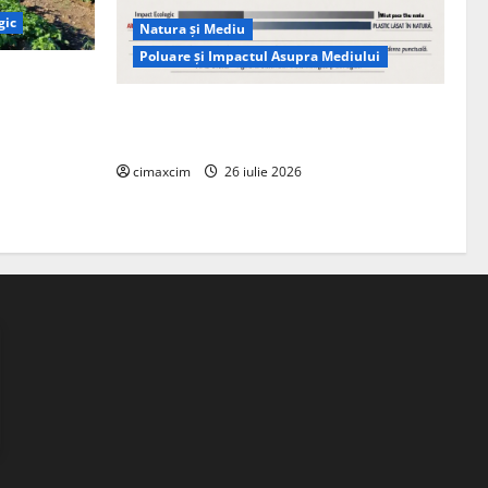
gic
Natura și Mediu
Poluare și Impactul Asupra Mediului
ția
ie, nu pe
Managementul deșeurilor în România:
probleme reale, soluții și tehnologii noi
cimaxcim
26 iulie 2026