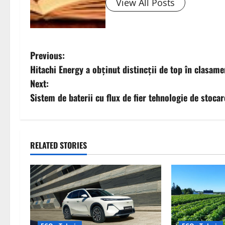
View All Posts
P
Previous:
Hitachi Energy a obținut distincții de top în clasam
o
Next:
s
Sistem de baterii cu flux de fier tehnologie de stocar
t
n
RELATED STORIES
a
v
i