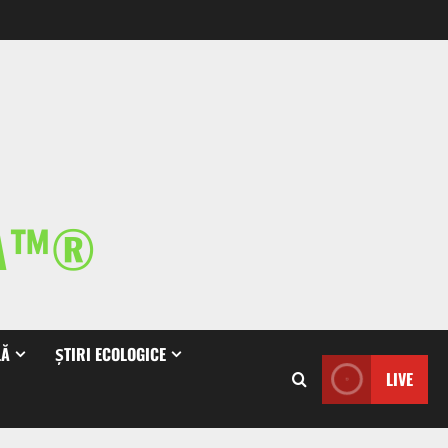
IA™®
LĂ
ȘTIRI ECOLOGICE
LIVE