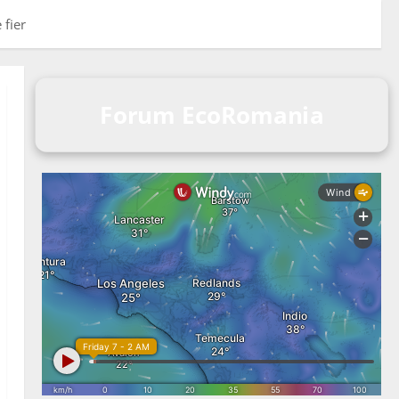
 fier
Forum EcoRomania