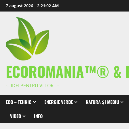
Skip
7 august 2026
2:21:03 AM
to
content
ECOROMANIA™® & 
-= IDEI PENTRU VIITOR =-
ECO – TEHNIC
ENERGIE VERDE
NATURA ȘI MEDIU
VIDEO
INFO