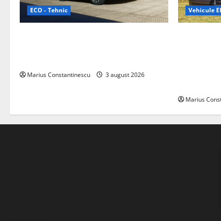
ECO - Tehnic
Vehicule El
Geely lansează „Thunder”, unul dintre
Interstar‑e 
cele mai compacte și eficiente sisteme
creat o rul
de acționare electrică din lume
bateria de 
tracțiune, c
Marius Constantinescu
3 august 2026
off‑grid
Marius Cons