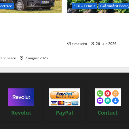
ectrice
ECO - Tehnic
Grădinărit Ecolo
Relax: Nissan și Eifelland au
Agricultura Viitorului: Tranzi
otă electrică care folosește
Ecologică bazată pe Tehnolog
87 kWh nu doar pentru
Chimicale
i și pentru încălzire complet
cimaxcim
26 iulie 2026
tantinescu
2 august 2026
Revolut
PayPal
Contact