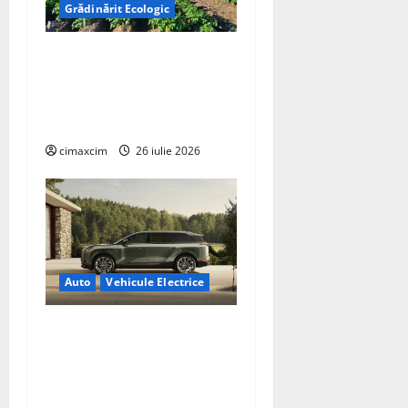
Grădinărit Ecologic
Agricultura Viitorului:
Tranziția Ecologică bazată
pe Tehnologie, nu pe
Chimicale
cimaxcim
26 iulie 2026
Auto
Vehicule Electrice
Lexus TZ 2027 – SUV
electric cu 7 locuri,
autonomie de până la 480
km și tracțiune integrală