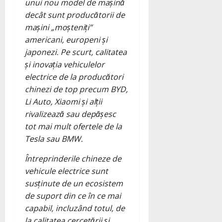
unui nou model de mașină
decât sunt producătorii de
mașini „moșteniți”
americani, europeni și
japonezi. Pe scurt, calitatea
și inovația vehiculelor
electrice de la producători
chinezi de top precum BYD,
Li Auto, Xiaomi și alții
rivalizează sau depășesc
tot mai mult ofertele de la
Tesla sau BMW.
Întreprinderile chineze de
vehicule electrice sunt
susținute de un ecosistem
de suport din ce în ce mai
capabil, incluzând totul, de
la calitatea cercetării și