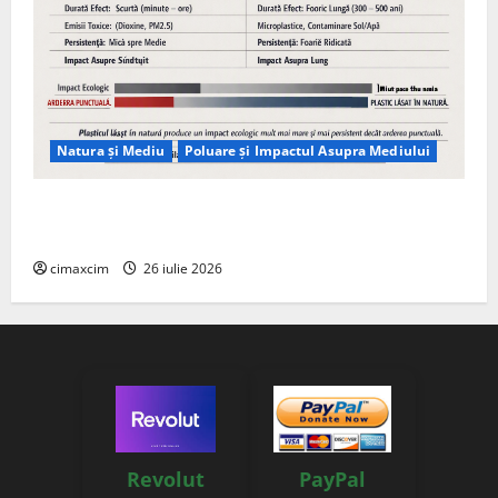
Natura și Mediu
Poluare și Impactul Asupra Mediului
Managementul deșeurilor în România: probleme
reale, soluții și tehnologii noi
cimaxcim
26 iulie 2026
Revolut
PayPal