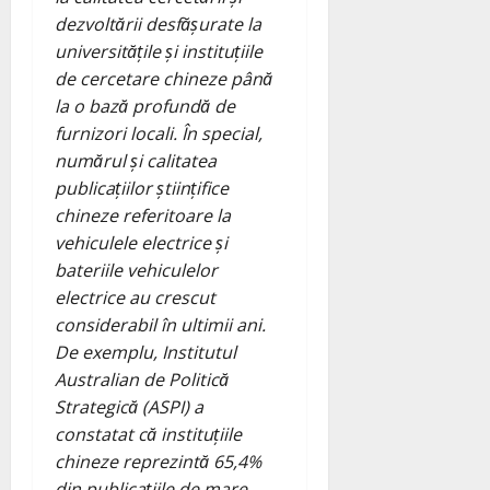
dezvoltării desfășurate la
universitățile și instituțiile
de cercetare chineze până
la o bază profundă de
furnizori locali. În special,
numărul și calitatea
publicațiilor științifice
chineze referitoare la
vehiculele electrice și
bateriile vehiculelor
electrice au crescut
considerabil în ultimii ani.
De exemplu, Institutul
Australian de Politică
Strategică (ASPI) a
constatat că instituțiile
chineze reprezintă 65,4%
din publicațiile de mare