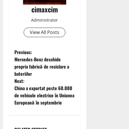
cimaxcim
Administrator
View All Posts
P
Previous:
Mercedes-Benz deschide
o
propria fabrică de reciclare a
bateriilor
s
Next:
t
China a exportat peste 60.000
de vehicule electrice în Uniunea
n
Europeană în septembrie
a
v