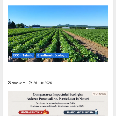
ECO - Tehnic
Grădinărit Ecologic
Agricultura Viitorului: Tranziția Ecologică bazată pe
Tehnologie, nu pe Chimicale
cimaxcim
26 iulie 2026