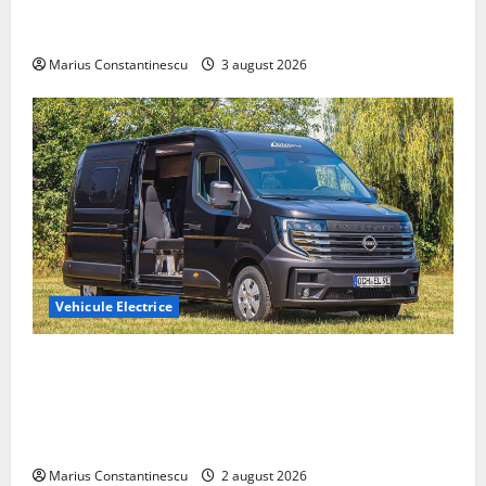
compacte și eficiente sisteme de acționare electrică
din lume
Marius Constantinescu
3 august 2026
Vehicule Electrice
Interstar‑e Relax: Nissan și Eifelland au creat o
rulotă electrică care folosește bateria de 87 kWh nu
doar pentru tracțiune, ci și pentru încălzire complet
off‑grid
Marius Constantinescu
2 august 2026