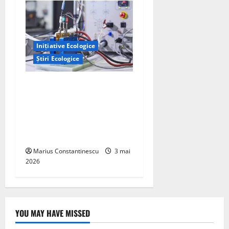
Inițiative Ecologice
Știri Ecologice
Un nou design al celulelor
de combustibil pe bază de
hidrogen ar putea debloca
tehnologii cheie de energie
curată
Marius Constantinescu
3 mai
2026
YOU MAY HAVE MISSED