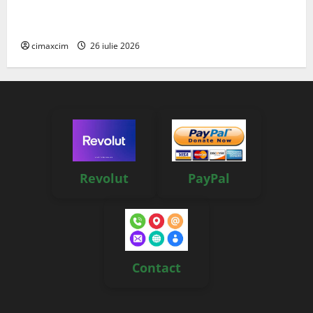
Managementul deșeurilor în România: probleme
reale, soluții și tehnologii noi
cimaxcim
26 iulie 2026
Revolut
PayPal
Contact