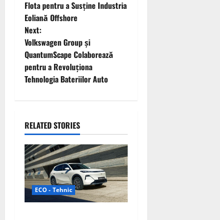
o
Flota pentru a Susține Industria
Eoliană Offshore
s
Next:
t
Volkswagen Group și
QuantumScape Colaborează
n
pentru a Revoluționa
Tehnologia Bateriilor Auto
a
v
i
RELATED STORIES
g
a
t
ECO - Tehnic
i
Geely lansează „Thunder”,