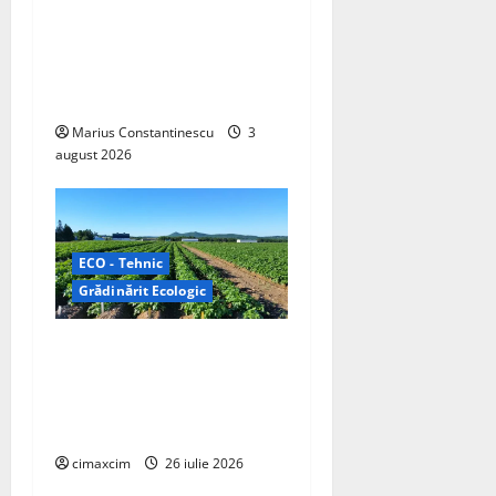
o
unul dintre cele mai
compacte și eficiente
n
sisteme de acționare
electrică din lume
Marius Constantinescu
3
august 2026
ECO - Tehnic
Grădinărit Ecologic
Agricultura Viitorului:
Tranziția Ecologică bazată
pe Tehnologie, nu pe
Chimicale
cimaxcim
26 iulie 2026