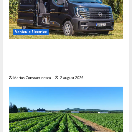
Vehicule Electrice
Interstar‑e Relax: Nissan și Eifelland au creat o
rulotă electrică care folosește bateria de 87 kWh nu
doar pentru tracțiune, ci și pentru încălzire complet
off‑grid
Marius Constantinescu
2 august 2026