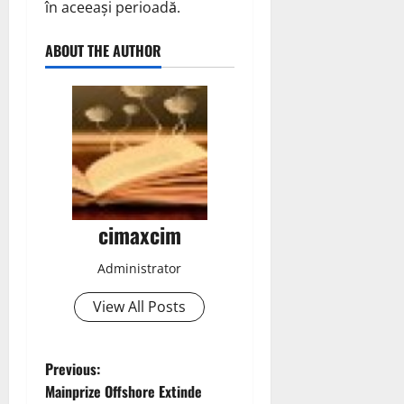
în aceeași perioadă.
ABOUT THE AUTHOR
cimaxcim
Administrator
View All Posts
P
Previous:
Mainprize Offshore Extinde