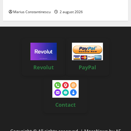
off‑grid
Marius Constantinescu
2 august 2026
Revolut
PayPal
Contact