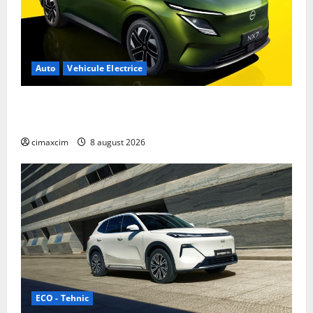
Auto
Vehicule Electrice
Nissan NX7: SUV-ul electrificat accesibil care extinde
gama Nissan în China
cimaxcim
8 august 2026
ECO - Tehnic