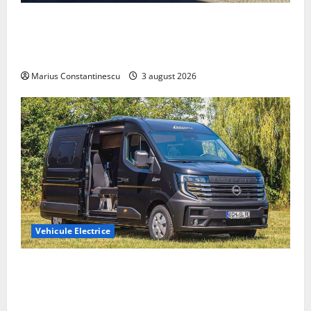
Geely lansează „Thunder”, unul dintre cele mai
compacte și eficiente sisteme de acționare electrică
din lume
Marius Constantinescu
3 august 2026
Vehicule Electrice
Interstar‑e Relax: Nissan și Eifelland au creat o
rulotă electrică care folosește bateria de 87 kWh nu
doar pentru tracțiune, ci și pentru încălzire complet