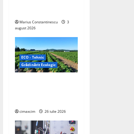
o
sisteme de acționare
n
electrică din lume
Marius Constantinescu
3
august 2026
ECO - Tehnic
Grădinărit Ecologic
Agricultura Viitorului:
Tranziția Ecologică bazată
pe Tehnologie, nu pe
Chimicale
cimaxcim
26 iulie 2026