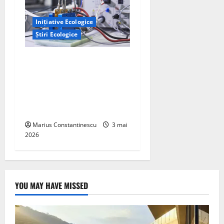
Inițiative Ecologice
Știri Ecologice
Un nou design al celulelor
de combustibil pe bază de
hidrogen ar putea debloca
tehnologii cheie de energie
curată
Marius Constantinescu
3 mai
2026
YOU MAY HAVE MISSED