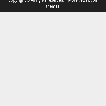
Copyright © All rights reserved.
|
MoreNews
by AF
themes.