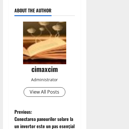
ABOUT THE AUTHOR
cimaxcim
Administrator
View All Posts
P
Previous:
Conectarea panourilor solare la
o
un invertor este un pas esențial