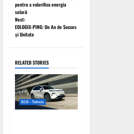
pentru a valorifica energia
s
solară
t
Next:
EOLOGIX-PING: Un An de Succes
n
și Unitate
a
v
RELATED STORIES
i
g
a
ECO - Tehnic
t
Geely lansează „Thunder”,
i
unul dintre cele mai
compacte și eficiente