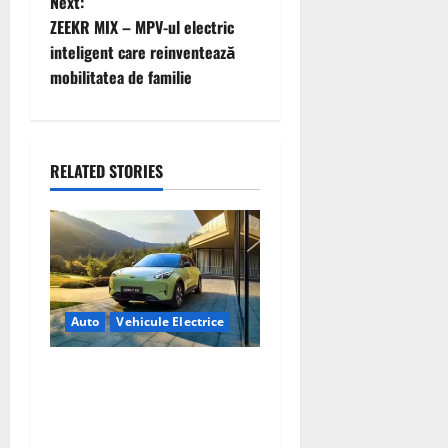
t
Next:
ZEEKR MIX – MPV-ul electric
n
inteligent care reinventează
mobilitatea de familie
a
v
i
RELATED STORIES
g
a
t
Auto
Vehicule Electrice
i
Geely E2 – cea mai ieftină
o
mașină electrică din China
n
cu autonomie reală de 300