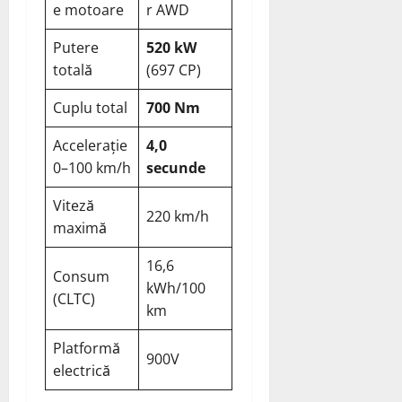
e motoare
r AWD
Putere
520 kW
totală
(697 CP)
Cuplu total
700 Nm
Accelerație
4,0
0–100 km/h
secunde
Viteză
220 km/h
maximă
16,6
Consum
kWh/100
(CLTC)
km
Platformă
900V
electrică