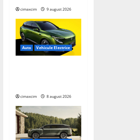
km. Analiză completă 2026
cimaxcim
9 august 2026
Auto
Vehicule Electrice
Nissan NX7: SUV-ul
electrificat accesibil care
extinde gama Nissan în
China
cimaxcim
8 august 2026