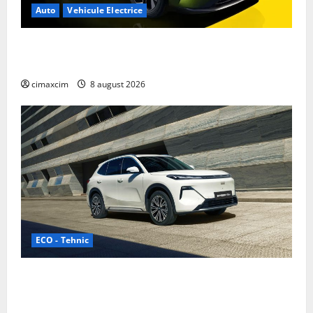
Auto
Vehicule Electrice
Nissan NX7: SUV-ul electrificat accesibil care extinde
gama Nissan în China
cimaxcim
8 august 2026
ECO - Tehnic
Geely lansează „Thunder”, unul dintre cele mai
compacte și eficiente sisteme de acționare electrică
din lume