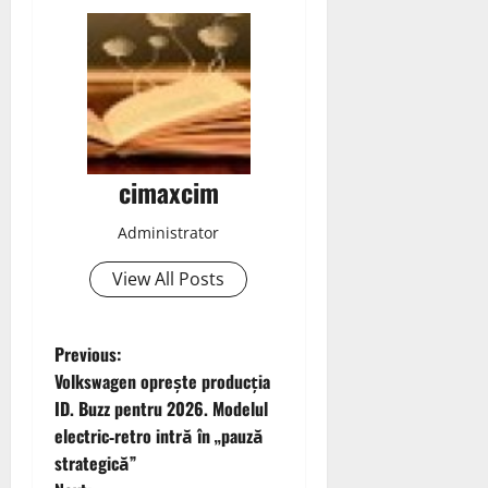
cimaxcim
Administrator
View All Posts
P
Previous:
Volkswagen oprește producția
o
ID. Buzz pentru 2026. Modelul
electric‑retro intră în „pauză
s
strategică”