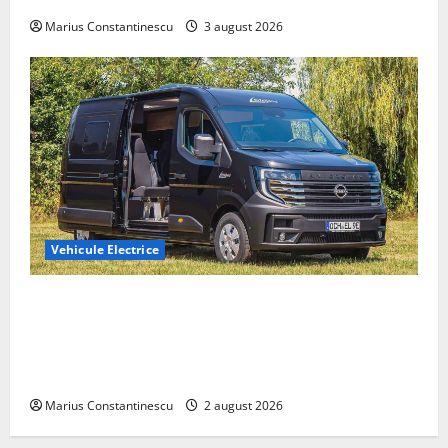
Marius Constantinescu
3 august 2026
Vehicule Electrice
Interstar‑e Relax: Nissan și Eifelland au creat o
rulotă electrică care folosește bateria de 87 kWh nu
doar pentru tracțiune, ci și pentru încălzire complet
off‑grid
Marius Constantinescu
2 august 2026