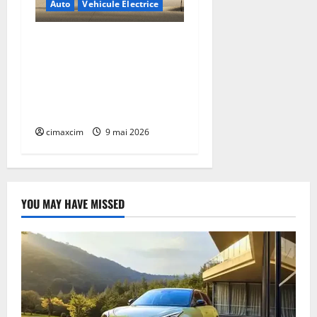
Auto
Vehicule Electrice
Lexus TZ 2027 – SUV
electric cu 7 locuri,
autonomie de până la 480
km și tracțiune integrală
standard
cimaxcim
9 mai 2026
YOU MAY HAVE MISSED