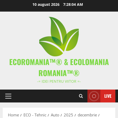
Skip
10 august 2026
7:28:05 AM
to
content
ECOROMANIA™® & ECOLOMANIA
ROMANIA™®
-= IDEI PENTRU VIITOR =-
LIVE
Primary
Menu
Home
ECO - Tehnic
Auto
2025
decembrie