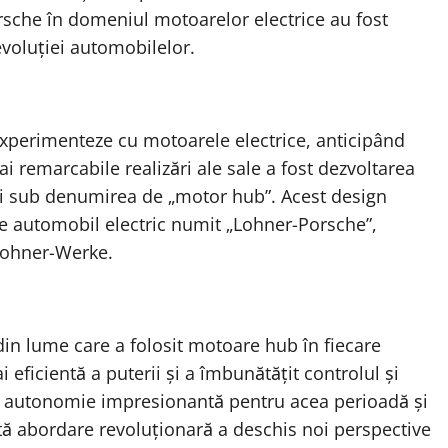
orsche în domeniul motoarelor electrice au fost
evoluției automobilelor.
experimenteze cu motoarele electrice, anticipând
mai remarcabile realizări ale sale a fost dezvoltarea
și sub denumirea de „motor hub”. Acest design
de automobil electric numit „Lohner-Porsche”,
Lohner-Werke.
din lume care a folosit motoare hub în fiecare
 eficientă a puterii și a îmbunătățit controlul și
 o autonomie impresionantă pentru acea perioadă și
tă abordare revoluționară a deschis noi perspective