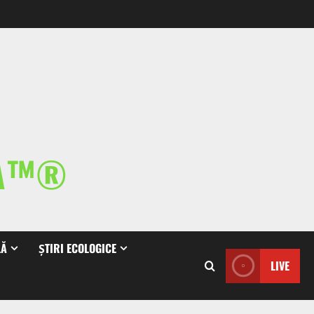
IA™®
LĂ
ȘTIRI ECOLOGICE
LIVE