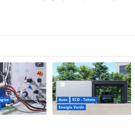
logice
Auto
ECO - Tehnic
Energie Verde
al celulelor de
China prezintă tehnologia care
e bază de hidrogen
schimbă regulile jocului: baterii EV