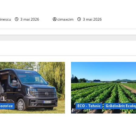
ca tehnologii cheie
cu încărcare în 6,5 minute. BYD și
ată
CATL conduc revoluția globală
inescu
3 mai 2026
cimaxcim
3 mai 2026
ectrice
ECO - Tehnic
Grădinărit Ecolo
Relax: Nissan și Eifelland au
Agricultura Viitorului: Tranzi
otă electrică care folosește
Ecologică bazată pe Tehnolog