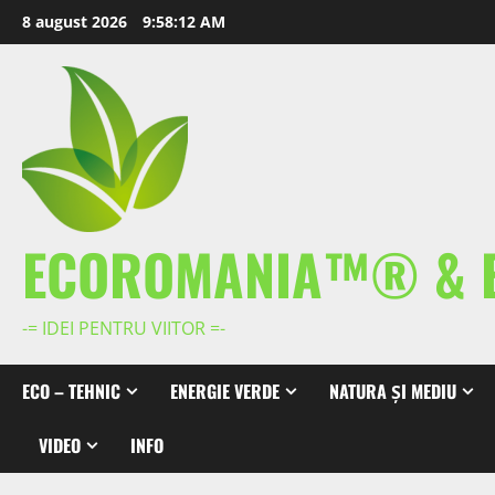
Skip
8 august 2026
9:58:13 AM
to
content
ECOROMANIA™® & 
-= IDEI PENTRU VIITOR =-
ECO – TEHNIC
ENERGIE VERDE
NATURA ȘI MEDIU
VIDEO
INFO