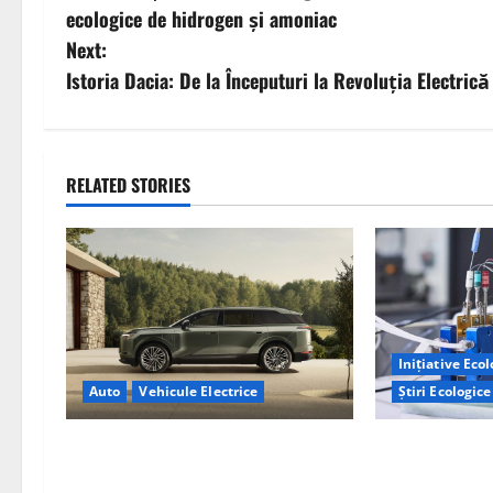
o
ecologice de hidrogen și amoniac
s
Next:
Istoria Dacia: De la Începuturi la Revoluția Electrică
t
n
a
RELATED STORIES
v
i
g
Inițiative Eco
a
Știri Ecologice
Auto
Vehicule Electrice
t
Un nou design 
Lexus TZ 2027 – SUV electric cu 7
i
combustibil p
locuri, autonomie de până la 480