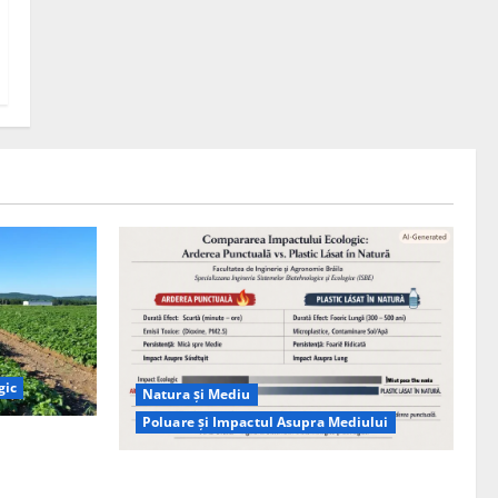
gic
Natura și Mediu
Poluare și Impactul Asupra Mediului
ția
ie, nu pe
Managementul deșeurilor în România: