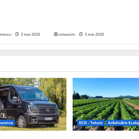
al celulelor de
China prezintă tehnologia care
e bază de hidrogen
schimbă regulile jocului: baterii EV
ca tehnologii cheie
cu încărcare în 6,5 minute. BYD și
ată
CATL conduc revoluția globală
inescu
3 mai 2026
cimaxcim
3 mai 2026
ectrice
ECO - Tehnic
Grădinărit Ecolo
Relax: Nissan și Eifelland au
Agricultura Viitorului: Tranzi