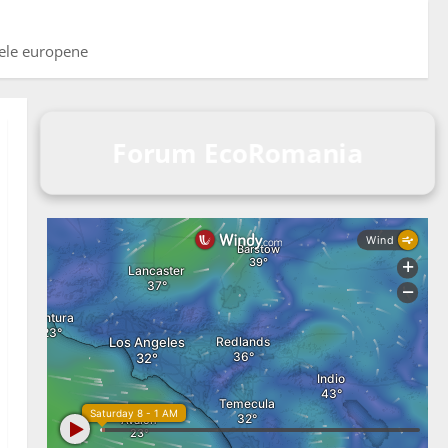
țele europene
Forum EcoRomania