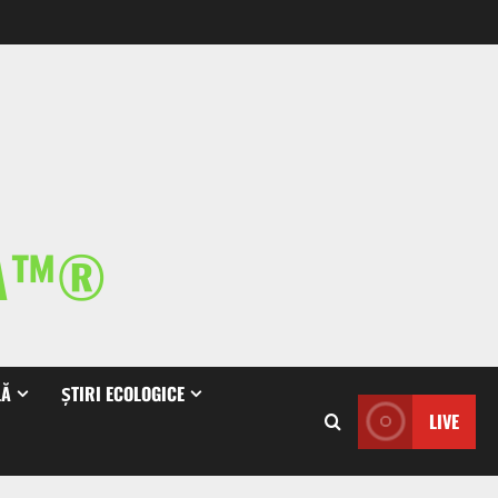
IA™®
LĂ
ȘTIRI ECOLOGICE
LIVE