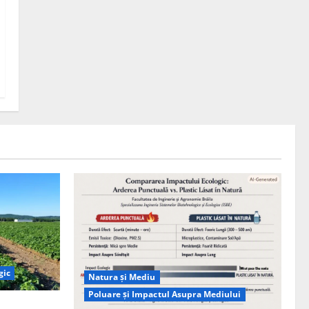
gic
Natura și Mediu
Poluare și Impactul Asupra Mediului
ția