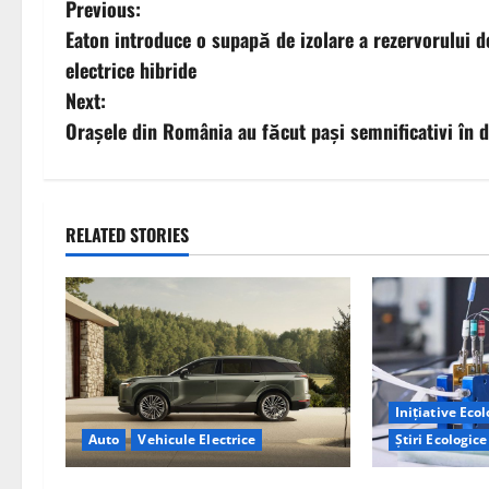
P
Previous:
Eaton introduce o supapă de izolare a rezervorului d
o
electrice hibride
s
Next:
Orașele din România au făcut pași semnificativi în d
t
n
a
RELATED STORIES
v
i
g
Inițiative Eco
a
Știri Ecologice
Auto
Vehicule Electrice
t