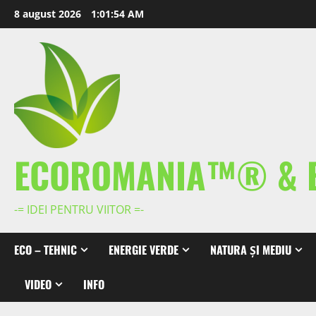
Skip
8 august 2026
1:01:55 AM
to
content
ECOROMANIA™® & 
-= IDEI PENTRU VIITOR =-
ECO – TEHNIC
ENERGIE VERDE
NATURA ȘI MEDIU
VIDEO
INFO