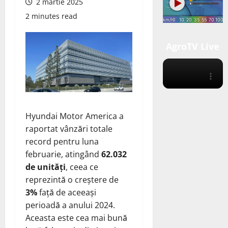
2 martie 2025
2 minutes read
AgroTV Live
Hyundai Motor America a
raportat vânzări totale
record pentru luna
februarie, atingând
62.032
de unități
, ceea ce
reprezintă o creștere de
3%
față de aceeași
perioadă a anului 2024.
Aceasta este cea mai bună