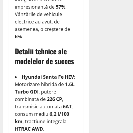
impresionantă de
57%
.
Vânzările de vehicule
electrice au avut, de
asemenea, o creștere de
6%
.
Detalii tehnice ale
modelelor de succes
Hyundai Santa Fe HEV
:
Motorizare hibridă de
1.6L
Turbo GDI
, putere
combinată de
226 CP
,
transmisie automata
6AT
,
consum mediu
6,2 l/100
km
, tracțiune integrală
HTRAC AWD
.