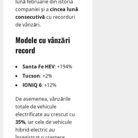
lună februarie din istoria
companiei și a
cincea lună
consecutivă
cu recorduri
de vânzări.
Modele cu vânzări
record
Santa Fe HEV
: +194%
Tucson
: +2%
IONIQ 6
: +12%
De asemenea, vânzările
totale de vehicule
electrificate au crescut cu
35%
, iar cele de vehicule
hibrid-electric au
înregistrat o creștere