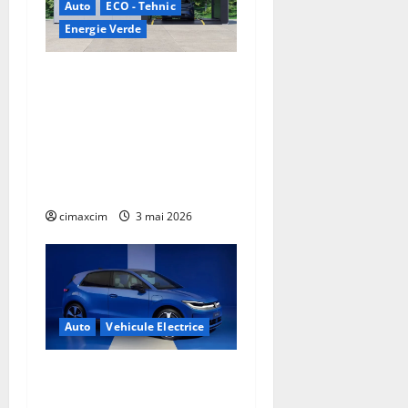
Auto
ECO - Tehnic
Energie Verde
China prezintă tehnologia
care schimbă regulile
jocului: baterii EV cu
încărcare în 6,5 minute.
BYD și CATL conduc
revoluția globală
cimaxcim
3 mai 2026
Auto
Vehicule Electrice
Volkswagen ID. Polo –
Lansare oficială: un nou