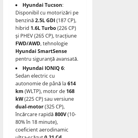
Hyundai Tucson
:
Disponibil cu motorizări pe
benzină
2.5L GDI
(187 CP),
hibrid
1.6L Turbo
(226 CP)
și PHEV (265 CP), tracțiune
FWD/AWD
, tehnologie
Hyundai SmartSense
pentru siguranță avansată.
Hyundai IONIQ 6
:
Sedan electric cu
autonomie de până la
614
km
(WLTP), motor de
168
kW
(225 CP) sau versiune
dual-motor
(325 CP),
încărcare rapidă
800V
(10-
80% în 18 minute),
coeficient aerodinamic
ultra-scăzut
0.21 Cd
.