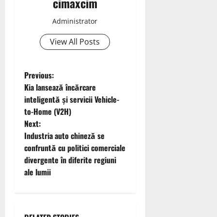
cimaxcim
Administrator
View All Posts
P
Previous:
Kia lansează încărcare
o
inteligentă și servicii Vehicle-
to-Home (V2H)
s
Next:
t
Industria auto chineză se
confruntă cu politici comerciale
n
divergente în diferite regiuni
ale lumii
a
v