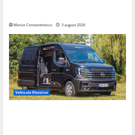
Geely lansează „Thunder”, unul dintre cele mai
compacte și eficiente sisteme de acționare electrică
din lume
Marius Constantinescu
3 august 2026
Vehicule Electrice
Interstar‑e Relax: Nissan și Eifelland au creat o
rulotă electrică care folosește bateria de 87 kWh nu
doar pentru tracțiune, ci și pentru încălzire complet
off‑grid