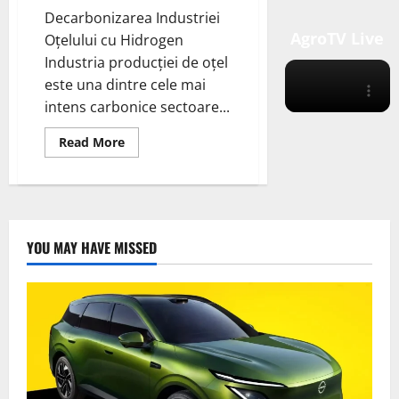
Decarbonizarea Industriei
AgroTV Live
Oțelului cu Hidrogen
Industria producției de oțel
este una dintre cele mai
intens carbonice sectoare...
Read
Read More
more
about
Industria
producției
de
oțel
este
una
YOU MAY HAVE MISSED
dintre
cele
mai
intens
carbonice
sectoare
industriale
din
lume,
contribuind
cu
aproximativ