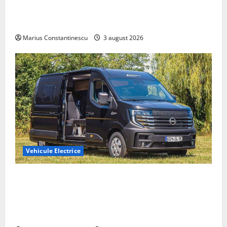
compacte și eficiente sisteme de acționare electrică
din lume
Marius Constantinescu
3 august 2026
Vehicule Electrice
Interstar‑e Relax: Nissan și Eifelland au creat o
rulotă electrică care folosește bateria de 87 kWh nu
doar pentru tracțiune, ci și pentru încălzire complet
off‑grid