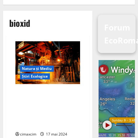
bioxid
Forum
EcoRom
Natura și Mediu
Știri Ecologice
Industria producției de oțel
este una dintre cele mai intens
carbonice sectoare industriale
din lume, contribuind cu
aproximativ 7% din emisiile
globale de CO₂
cimaxcim
17 mai 2024